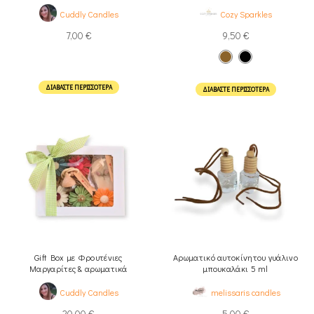
Cuddly Candles
Cozy Sparkles
7,00
€
9,50
€
ΔΙΑΒΆΣΤΕ ΠΕΡΙΣΣΌΤΕΡΑ
ΔΙΑΒΆΣΤΕ ΠΕΡΙΣΣΌΤΕΡΑ
Gift Box με Φρουτένιες
Αρωματικό αυτοκίνητου γυάλινο
Μαργαρίτες & αρωματικά
μπουκαλάκι 5 ml
Cuddly Candles
melissaris candles
20,00
€
5,00
€