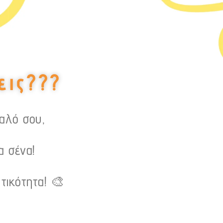
εις???
υαλό σου,
α σένα!
τικότητα! 🎨