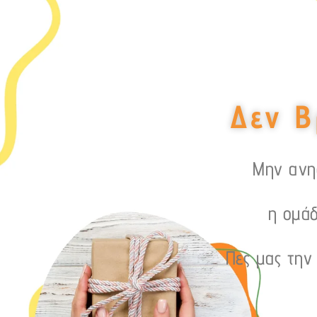
Δεν Β
Μην ανησ
η ομάδ
Πες μας την