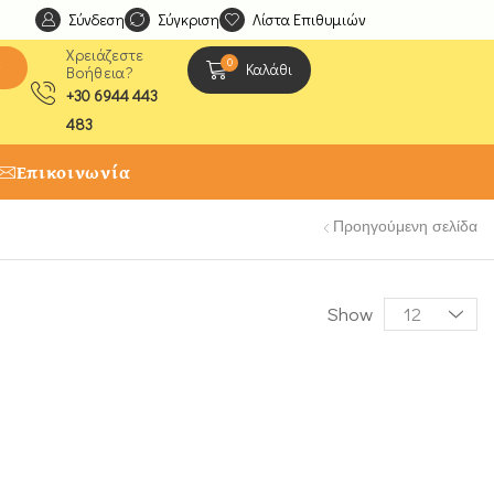
Σύνδεση
Ανακαλύψτε μοναδικές δημιουργίες από τους Χειροτέχ
Σύγκριση
Λίστα Επιθυμιών
Χρειάζεστε
0
ς
Καλάθι
Βοήθεια?
+30 6944 443
483
Επικοινωνία
Προηγούμενη σελίδα
Show