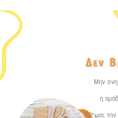
Δεν Β
Μην ανησ
η ομάδ
Πες μας την