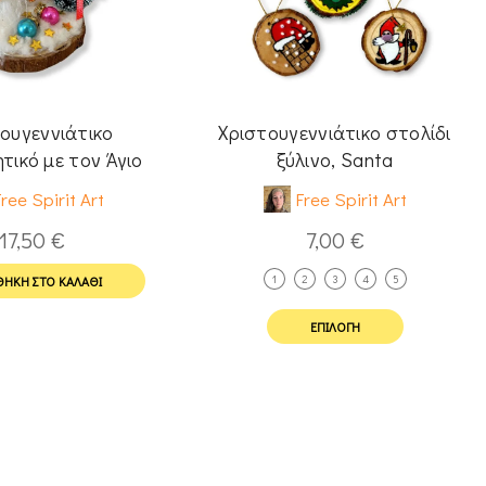
ουγεννιάτικο
Χριστουγεννιάτικο στολίδι
τικό με τον Άγιο
ξύλινο, Santa
η φωτιζόμενο
ree Spirit Art
Free Spirit Art
17,50
€
7,00
€
1
2
3
4
5
ΉΚΗ ΣΤΟ ΚΑΛΆΘΙ
ΕΠΙΛΟΓΉ