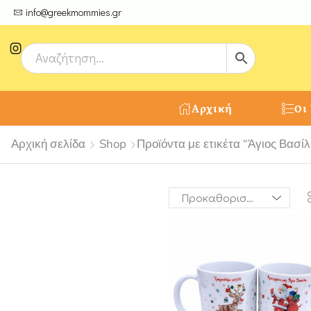
ψτε μοναδικές δημιουργίες από τους Χειροτέχνες μας!
info@greekmommies.gr
Αρχική
Οι
Αρχική σελίδα
Shop
Προϊόντα με ετικέτα “Άγιος Βασίλ