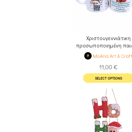
Χριστουγεννιάτικη
προσωποποιημένη παι
κούπα Άγιος Βασίλη
MoAna Art & Craf
11,00
€
SELECT OPTIONS