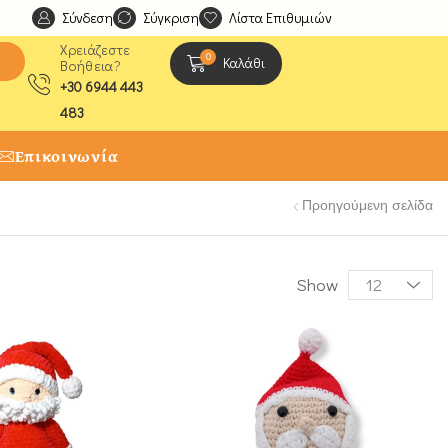
Σύνδεση
Ανακαλύψτε μοναδικές δημιουργίες από τους Χειροτέχ
Σύγκριση
Λίστα Επιθυμιών
Χρειάζεστε
0
ς
Καλάθι
Βοήθεια?
+30 6944 443
483
Επικοινωνία
Προηγούμενη σελίδα
Show