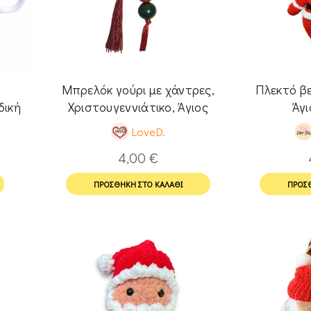
Μπρελόκ γούρι με χάντρες,
Πλεκτό βε
δική
Χριστουγεννιάτικο, Άγιος
Άγι
ς
Βασίλης
t
LoveD.
4,00
€
ΠΡΟΣΘΉΚΗ ΣΤΟ ΚΑΛΆΘΙ
ΠΡΟΣΘ