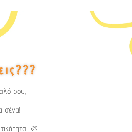
εις???
υαλό σου,
α σένα!
τικότητα! 🎨