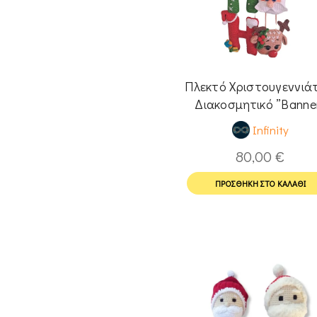
Πλεκτό Χριστουγεννιάτ
Διακοσμητικό ”Banne
HoHoHo
Infinity
80,00
€
ΠΡΟΣΘΉΚΗ ΣΤΟ ΚΑΛΆΘΙ