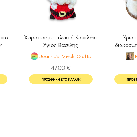
ικο
Χειροποίητο πλεκτό Κουκλάκι
Χριστ
r”
Άγιος Βασίλης
διακοσμη
Βασίλ
Joanna's Miyuki Crafts
F
47,00
€
ΠΡΟΣΘΉΚΗ ΣΤΟ ΚΑΛΆΘΙ
ΠΡΟΣΘ