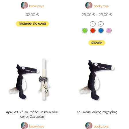
booky.toys
booky.toys
32,00
€
25,00
€
–
29,00
€
ΠΡΟΣΘΉΚΗ ΣΤΟ ΚΑΛΆΘΙ
1
2
ΕΠΙΛΟΓΉ
Αρωματική λαμπάδα με κουκλάκι
Κουκλάκι Λύκος Ζαχαρίας
Λύκος Ζαχαρίας
booky.toys
booky.toys