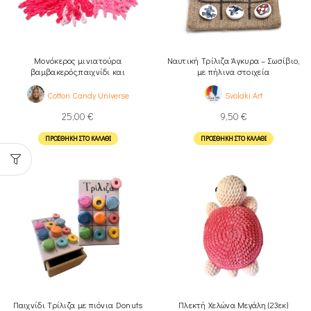
Μονόκερος μινιατούρα
Ναυτική Τρίλιζα Άγκυρα – Σωσίβιο,
βαμβακερός,παιχνίδι και
με πήλινα στοιχεία
διακοσνητικό
Cotton Candy Universe
Svolaki Art
25,00
€
9,50
€
ΠΡΟΣΘΉΚΗ ΣΤΟ ΚΑΛΆΘΙ
ΠΡΟΣΘΉΚΗ ΣΤΟ ΚΑΛΆΘΙ
Παιχνίδι Τρίλιζα με πιόνια Donuts
Πλεκτή Χελώνα Μεγάλη (23εκ)