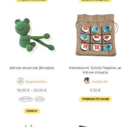
Δέστρα κουρτίνας βάτραχος
Καλοκαιρινή Τρίλιζα Παραλία, με
πήλινα στοιχεία
Magikoskiklos
Svolaki Art
18,00
€
–
28,00
€
9,50
€
ΑΡΙΣΤΕΡΆ
ΔΕΞΙΆ
ΠΡΟΣΘΉΚΗ ΣΤΟ ΚΑΛΆΘΙ
ΕΠΙΛΟΓΉ