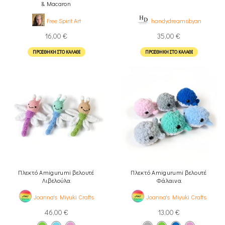
& Μacaron
Free Spirit Art
handydreamsbyan
16,00
€
35,00
€
ΠΡΟΣΘΉΚΗ ΣΤΟ ΚΑΛΆΘΙ
ΠΡΟΣΘΉΚΗ ΣΤΟ ΚΑΛΆΘΙ
Πλεκτό Amigurumi βελουτέ
Πλεκτό Amigurumi βελουτέ
Λιβελούλα
Φάλαινα
Joanna's Miyuki Crafts
Joanna's Miyuki Crafts
46,00
€
13,00
€