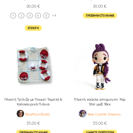
30,00
€
30,00
€
+4
1
2
3
4
5
ΠΡΟΣΘΉΚΗ ΣΤΟ ΚΑΛΆΘΙ
ΕΠΙΛΟΓΉ
Πλεκτή Τρίλιζα με Πουγκί-Ταμπλό &
Πλεκτή κούκλα amigurumi Pop
Καλοκαιρινά Πιόνια
Star μωβ 18εκ
BluePlumStudio
Moe Crochet Dreams
35,00
€
55,00
€
ΠΡΟΣΘΉΚΗ ΣΤΟ ΚΑΛΆΘΙ
ΔΙΑΒΆΣΤΕ ΠΕΡΙΣΣΌΤΕΡΑ