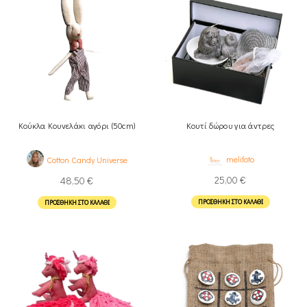
Κούκλα Κουνελάκι αγόρι (50cm)
Κουτί δώρου για άντρες
melifoto
Cotton Candy Universe
25,00
€
48,50
€
ΠΡΟΣΘΉΚΗ ΣΤΟ ΚΑΛΆΘΙ
ΠΡΟΣΘΉΚΗ ΣΤΟ ΚΑΛΆΘΙ