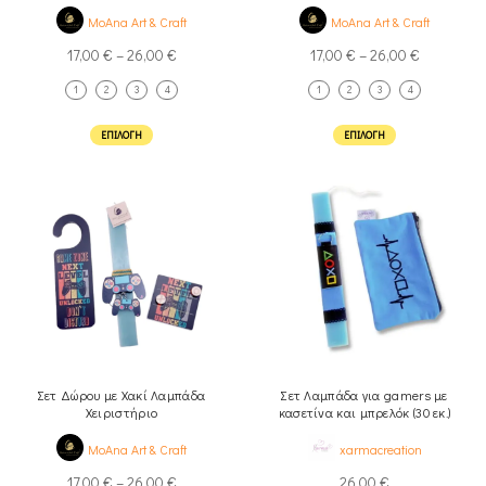
MoAna Art & Craft
MoAna Art & Craft
17,00
€
–
26,00
€
17,00
€
–
26,00
€
1
2
3
4
1
2
3
4
ΕΠΙΛΟΓΉ
ΕΠΙΛΟΓΉ
Σετ Δώρου με Χακί Λαμπάδα
Σετ Λαμπάδα για gamers με
Χειριστήριο
κασετίνα και μπρελόκ (30 εκ.)
MoAna Art & Craft
xarmacreation
17,00
€
–
26,00
€
26,00
€