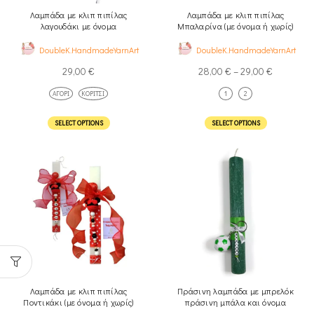
Λαμπάδα με κλιπ πιπίλας
Λαμπάδα με κλιπ πιπίλας
λαγουδάκι με όνομα
Μπαλαρίνα (με όνομα ή χωρίς)
DoubleK.HandmadeYarnArt
DoubleK.HandmadeYarnArt
29,00
€
28,00
€
–
29,00
€
ΑΓΌΡΙ
ΚΟΡΊΤΣΙ
1
2
SELECT OPTIONS
SELECT OPTIONS
Λαμπάδα με κλιπ πιπίλας
Πράσινη λαμπάδα με μπρελόκ
Ποντικάκι (με όνομα ή χωρίς)
πράσινη μπάλα και όνομα