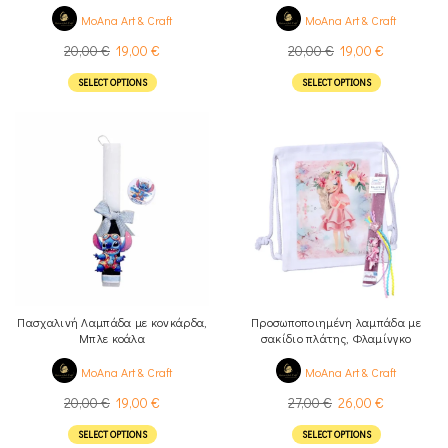
μονόκερο
MoAna Art & Craft
MoAna Art & Craft
20,00
€
19,00
€
20,00
€
19,00
€
SELECT OPTIONS
SELECT OPTIONS
Πασχαλινή Λαμπάδα με κονκάρδα,
Προσωποποιημένη λαμπάδα με
Μπλε κοάλα
σακίδιο πλάτης, Φλαμίνγκο
MoAna Art & Craft
MoAna Art & Craft
20,00
€
19,00
€
27,00
€
26,00
€
SELECT OPTIONS
SELECT OPTIONS