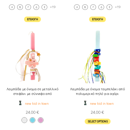
+19
+19
A
Β
Γ
Δ
Ε
A
Β
Γ
Δ
Ε
ΕΠΙΛΟΓΉ
ΕΠΙΛΟΓΉ
Λαμπάδα με όνομα σε μεταλλικό
Λαμπάδα με όνομα ταμπελάκι από
στεφάνι με σύννεφο από
πολυμερικό πηλό για αγόρι
πολυμερικό πηλό
new kid in town
new kid in town
24,00
€
24,00
€
SELECT OPTIONS