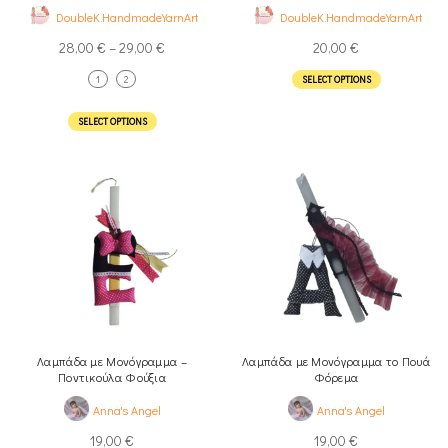
DoubleK.HandmadeYarnArt
DoubleK.HandmadeYarnArt
28,00
€
–
29,00
€
20,00
€
1
2
SELECT OPTIONS
SELECT OPTIONS
Λαμπάδα με Μονόγραμμα –
Λαμπάδα με Μονόγραμμα το Πουά
Ποντικούλα Φούξια
Φόρεμα
Anna's Angel
Anna's Angel
19,00
€
19,00
€