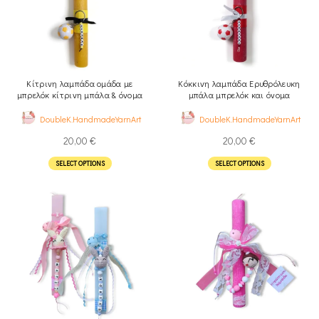
Κίτρινη λαμπάδα ομάδα με
Κόκκινη λαμπάδα Ερυθρόλευκη
μπρελόκ κίτρινη μπάλα & όνομα
μπάλα μπρελόκ και όνομα
DoubleK.HandmadeYarnArt
DoubleK.HandmadeYarnArt
20,00
€
20,00
€
SELECT OPTIONS
SELECT OPTIONS