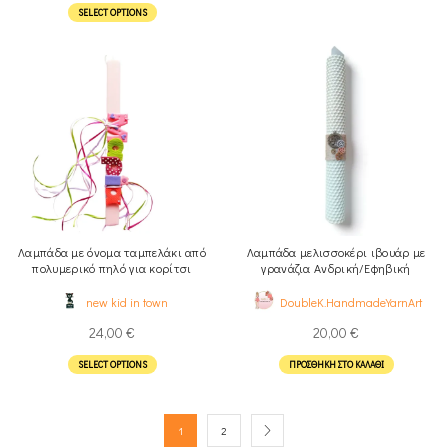
SELECT OPTIONS
Λαμπάδα με όνομα ταμπελάκι από
Λαμπάδα μελισσοκέρι ιβουάρ με
πολυμερικό πηλό για κορίτσι
γρανάζια Ανδρική/Εφηβική
new kid in town
DoubleK.HandmadeYarnArt
24,00
€
20,00
€
SELECT OPTIONS
ΠΡΟΣΘΉΚΗ ΣΤΟ ΚΑΛΆΘΙ
1
2