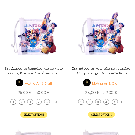
Σετ Δώρου με λαμπάδα και σακίδιο
Σετ Δώρου με λαμπάδα και σακίδιο
πλάτης Κυνηγοί Δαιμόνων Rumi
πλάτης Κυνηγοί Δαιμόνων Rumi
Mira Zoey Νο1
Mira Zoey Νο2
MoAna Art & Craft
MoAna Art & Craft
26,00
€
–
50,00
€
28,00
€
–
52,00
€
+3
+2
1
2
3
4
5
1
2
3
4
5
SELECT OPTIONS
SELECT OPTIONS