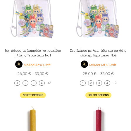
Σετ Δώρου με λαμπάδα και σακίδιο
Σετ Δώρου με λαμπάδα και σακίδιο
πλάτης Τερατάκια Νο1
πλάτης Τερατάκια Νο2
MoAna Art & Craft
MoAna Art & Craft
26,00
€
–
33,00
€
28,00
€
–
35,00
€
+2
+2
1
2
3
4
1
2
3
4
SELECT OPTIONS
SELECT OPTIONS