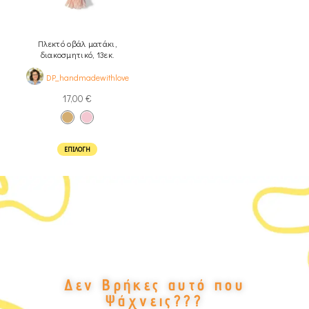
Πλεκτό οβάλ ματάκι,
διακοσμητικό, 13εκ.
DP_handmadewithlove
17,00
€
ΕΠΙΛΟΓΉ
Δεν Βρήκες αυτό που
Ψάχνεις???