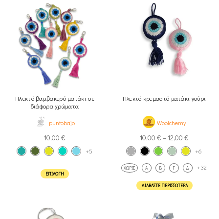
Πλεκτό βαμβακερό ματάκι σε
Πλεκτό κρεμαστό ματάκι γούρι
διάφορα χρώματα
puntobajo
Woolchemy
10,00
€
10,00
€
–
12,00
€
+5
+6
+32
ΧΩΡΊΣ
A
Β
Γ
Δ
ΕΠΙΛΟΓΉ
ΔΙΑΒΆΣΤΕ ΠΕΡΙΣΣΌΤΕΡΑ