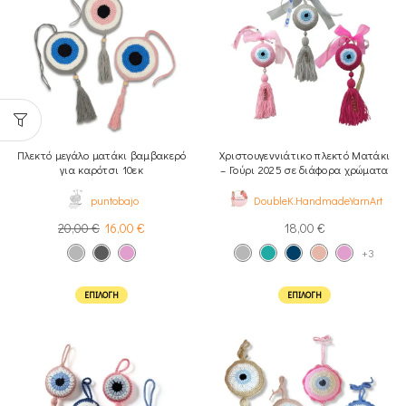
Πλεκτό μεγάλο ματάκι βαμβακερό
Χριστουγεννιάτικο πλεκτό Ματάκι
για καρότσι 10εκ
– Γούρι 2025 σε διάφορα χρώματα
puntobajo
DoubleK.HandmadeYarnArt
20,00
€
16,00
€
18,00
€
+3
ΕΠΙΛΟΓΉ
ΕΠΙΛΟΓΉ