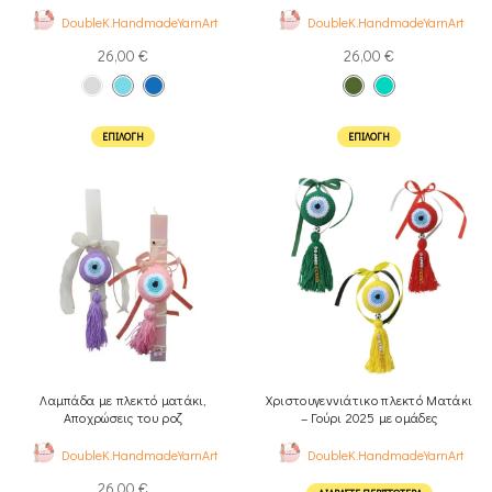
DoubleK.HandmadeYarnArt
DoubleK.HandmadeYarnArt
26,00
€
26,00
€
ΕΠΙΛΟΓΉ
ΕΠΙΛΟΓΉ
Λαμπάδα με πλεκτό ματάκι,
Χριστουγεννιάτικο πλεκτό Ματάκι
Aποχρώσεις του ροζ
– Γούρι 2025 με ομάδες
DoubleK.HandmadeYarnArt
DoubleK.HandmadeYarnArt
26,00
€