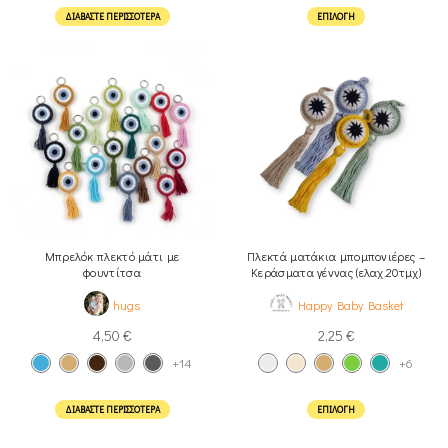
ΔΙΑΒΆΣΤΕ ΠΕΡΙΣΣΌΤΕΡΑ
ΕΠΙΛΟΓΉ
Μπρελόκ πλεκτό μάτι με
Πλεκτά ματάκια μπομπονιέρες –
φουντίτσα
Κεράσματα γέννας (ελαχ.20τμχ)
hugs
Happy Baby Basket
4,50
€
2,25
€
+14
+6
ΔΙΑΒΆΣΤΕ ΠΕΡΙΣΣΌΤΕΡΑ
ΕΠΙΛΟΓΉ