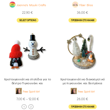
Joanna's Miyuki Crafts
Fiber Bliss
22,90
€
36,00
€
SELECT OPTIONS
ΠΡΟΣΘΉΚΗ ΣΤΟ ΚΑΛΆΘΙ
Χριστουγεννιάτικα στολίδια για το
Χριστουγεννιάτικο διακοσμητικό
δέντρο Πιγκουινάκι και
με πιγκουινάκι και δεντράκια
Χιονανθρωπάκι
φωτιζόμενο
Free Spirit Art
Free Spirit Art
7,00
€
–
12,00
€
26,00
€
1
2
ΠΡΟΣΘΉΚΗ ΣΤΟ ΚΑΛΆΘΙ