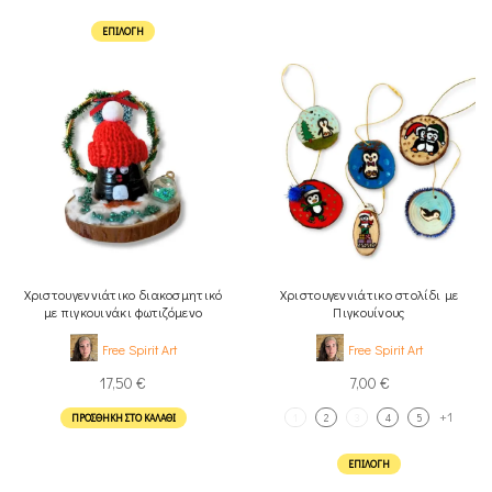
ΕΠΙΛΟΓΉ
Χριστουγεννιάτικο διακοσμητικό
Χριστουγεννιάτικο στολίδι με
με πιγκουινάκι φωτιζόμενο
Πιγκουίνους
Free Spirit Art
Free Spirit Art
17,50
€
7,00
€
+1
ΠΡΟΣΘΉΚΗ ΣΤΟ ΚΑΛΆΘΙ
1
2
3
4
5
ΕΠΙΛΟΓΉ