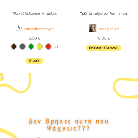
Πλεκτό Χελωνάκι Μπρελόκ
Τρίλιζα ταξιδίου, Pac – man
handydreamsbyan
Free Spirit Art
8,00
€
10,00
€
+1
ΠΡΟΣΘΉΚΗ ΣΤΟ ΚΑΛΆΘΙ
ΕΠΙΛΟΓΉ
Δεν Βρήκες αυτό που
Ψάχνεις???