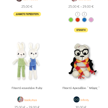
25,00
€
25,00
€
–
29,00
€
ΔΙΑΒΆΣΤΕ ΠΕΡΙΣΣΌΤΕΡΑ
1
2
ΕΠΙΛΟΓΉ
Πλεκτό κουνελάκι Ruby
Πλεκτό Αρκουδάκι ” Μάγος ”
booky.toys
Infinity
25,00
€
–
29,00
€
30,00
€