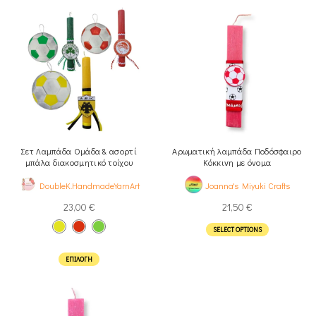
Σετ Λαμπάδα Oμάδα & ασορτί
Αρωματική λαμπάδα Ποδόσφαιρο
μπάλα διακοσμητικό τοίχου
Κόκκινη με όνομα
DoubleK.HandmadeYarnArt
Joanna's Miyuki Crafts
23,00
€
21,50
€
SELECT OPTIONS
ΕΠΙΛΟΓΉ