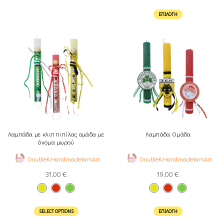
ΕΠΙΛΟΓΉ
Λαμπάδα με κλιπ πιπίλας ομάδα με
Λαμπάδα Ομάδα
όνομα μωρού
DoubleK.HandmadeYarnArt
DoubleK.HandmadeYarnArt
31,00
€
19,00
€
SELECT OPTIONS
ΕΠΙΛΟΓΉ