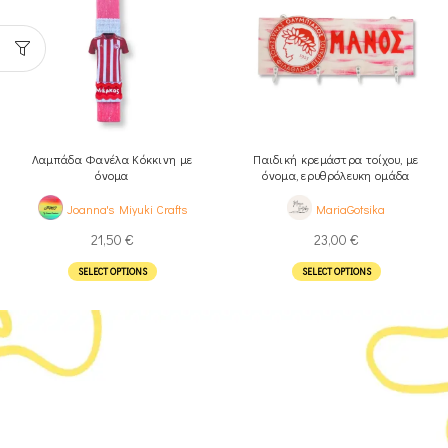
Λαμπάδα Φανέλα Κόκκινη με
Παιδική κρεμάστρα τοίχου, με
όνομα
όνομα, ερυθρόλευκη ομάδα
Joanna's Miyuki Crafts
MariaGotsika
21,50
€
23,00
€
SELECT OPTIONS
SELECT OPTIONS