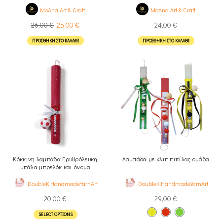
MoAna Art & Craft
MoAna Art & Craft
26,00
€
25,00
€
24,00
€
ΠΡΟΣΘΉΚΗ ΣΤΟ ΚΑΛΆΘΙ
ΠΡΟΣΘΉΚΗ ΣΤΟ ΚΑΛΆΘΙ
Κόκκινη λαμπάδα Ερυθρόλευκη
Λαμπάδα με κλιπ πιπίλας ομάδα
μπάλα μπρελόκ και όνομα
DoubleK.HandmadeYarnArt
DoubleK.HandmadeYarnArt
20,00
€
29,00
€
SELECT OPTIONS