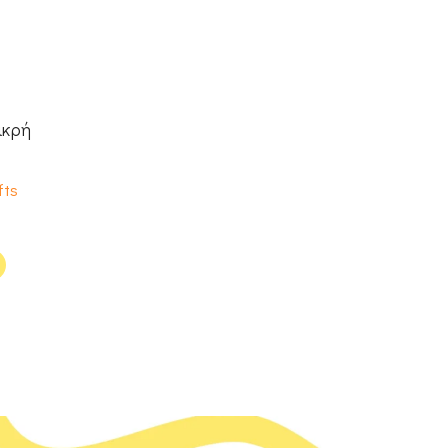
ικρή
fts