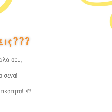
εις???
υαλό σου,
α σένα!
τικότητα! 🎨