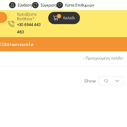
Σύνδεση
Ανακαλύψτε μοναδικές δημιουργίες από τους Χειροτέχ
Σύγκριση
Λίστα Επιθυμιών
Χρειάζεστε
0
ς
Καλάθι
Βοήθεια?
+30 6944 443
483
Επικοινωνία
Προηγούμενη σελίδα
Show