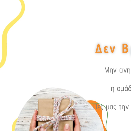
Δεν Β
Μην ανησ
η ομάδ
Πες μας την