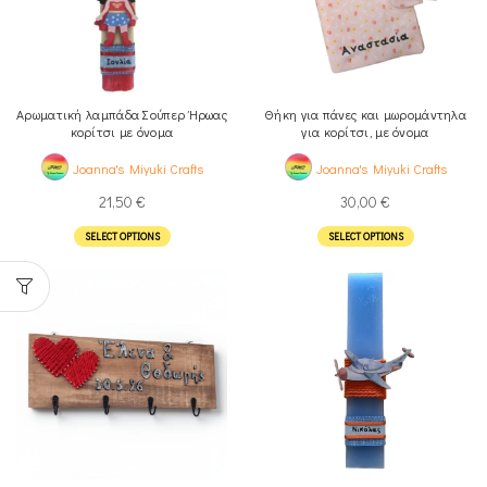
Αρωματική λαμπάδα Σούπερ Ήρωας
Θήκη για πάνες και μωρομάντηλα
κορίτσι με όνομα
για κορίτσι, με όνομα
Joanna's Miyuki Crafts
Joanna's Miyuki Crafts
21,50
€
30,00
€
SELECT OPTIONS
SELECT OPTIONS