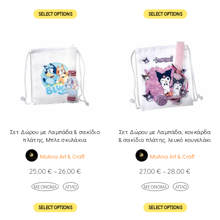
SELECT OPTIONS
SELECT OPTIONS
Σετ Δώρου με Λαμπάδα & σακίδιο
Σετ Δώρου με Λαμπάδα, κονκάρδα
πλάτης, Μπλε σκυλάκια
& σακίδιο πλάτης, λευκό κουνελάκι
MoAna Art & Craft
MoAna Art & Craft
25,00
€
–
26,00
€
27,00
€
–
28,00
€
ΜΕ ΌΝΟΜΑ
ΑΠΛΌ
ΜΕ ΌΝΟΜΑ
ΑΠΛΌ
SELECT OPTIONS
SELECT OPTIONS