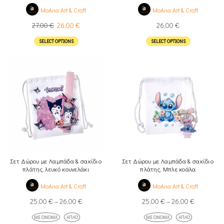
Μπλε κοάλα
MoAna Art & Craft
MoAna Art & Craft
27,00
€
26,00
€
26,00
€
SELECT OPTIONS
SELECT OPTIONS
Σετ Δώρου με Λαμπάδα & σακίδιο
Σετ Δώρου με Λαμπάδα & σακίδιο
πλάτης, λευκό κουνελάκι
πλάτης, Μπλε κοάλα
MoAna Art & Craft
MoAna Art & Craft
25,00
€
–
26,00
€
25,00
€
–
26,00
€
ΜΕ ΌΝΟΜΑ
ΑΠΛΌ
ΜΕ ΌΝΟΜΑ
ΑΠΛΌ