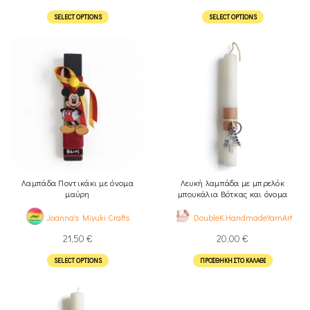
SELECT OPTIONS
SELECT OPTIONS
Λαμπάδα Ποντικάκι με όνομα
Λευκή λαμπάδα με μπρελόκ
μαύρη
μπουκάλια Βότκας και όνομα
Joanna's Miyuki Crafts
DoubleK.HandmadeYarnArt
21,50
€
20,00
€
SELECT OPTIONS
ΠΡΟΣΘΉΚΗ ΣΤΟ ΚΑΛΆΘΙ