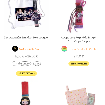
Σετ Λαμπάδα Σακίδιο, Συγκρότημα
Αρωματική λαμπάδα Μικρή
Γιατρός με όνομα
MoAna Art & Craft
Joanna's Miyuki Crafts
17,00
€
–
26,00
€
21,50
€
1
ΜΕ ΌΝΟΜΑ
ΑΠΛΌ
SELECT OPTIONS
SELECT OPTIONS