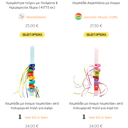
Κρεμάστρα τοίχου με Ονόματα &
Λαμπάδα Αεροπλάνο με όνομα
Ημερομηνία Γάμου ( 40*15 εκ.)
MariaGotsika
Joanna's Miyuki Crafts
25,00
€
21,50
€
SELECT OPTIONS
SELECT OPTIONS
Λαμπάδα με όνομα ταμπελάκι από
Λαμπάδα με όνομα ταμπελάκι από
πολυμερικό πηλό για αγόρι
πολυμερικό πηλό για κορίτσι
new kid in town
new kid in town
24,00
€
24,00
€