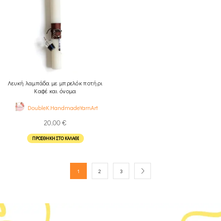
Λευκή λαμπάδα με μπρελόκ ποτήρι
Καφέ και όνομα
DoubleK.HandmadeYarnArt
20,00
€
ΠΡΟΣΘΉΚΗ ΣΤΟ ΚΑΛΆΘΙ
1
2
3