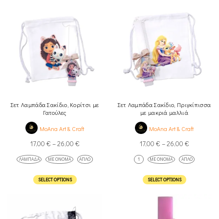
Σετ Λαμπάδα Σακίδιο, Κορίτσι με
Σετ Λαμπάδα Σακίδιο, Πριγκίπισσα
Γατούλες
με μακριά μαλλιά
MoAna Art & Craft
MoAna Art & Craft
17,00
€
–
26,00
€
17,00
€
–
26,00
€
ΛΑΜΠΆΔΑ
ΜΕ ΌΝΟΜΑ
ΑΠΛΌ
1
ΜΕ ΌΝΟΜΑ
ΑΠΛΌ
SELECT OPTIONS
SELECT OPTIONS