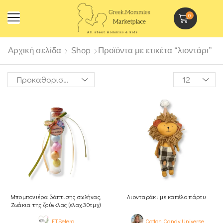
0
Αρχική σελίδα
Shop
Προϊόντα με ετικέτα “λιοντάρι”
Μπομπονιέρα βάπτισης σωλήνας,
Λιονταράκι με καπέλο πάρτυ
Zωάκια της ζούγκλας (ελαχ.30τμχ)
ETSetera
Cotton Candy Universe