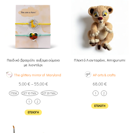
Παιδικό βραχιόλι αυξομειούμενο
Πλεκτό Λιονταράκι, Amigurumi
με λιοντάρι
The glittery mirror of Maryland
AP arts & crafts
5,00
€
–
55,00
€
68,00
€
1ΤΕΜ.
ΣΕΤ 10 ΤΜΧ.
ΣΕΤ 20 ΤΜΧ.
1
2
1
2
ΕΠΙΛΟΓΉ
ΕΠΙΛΟΓΉ