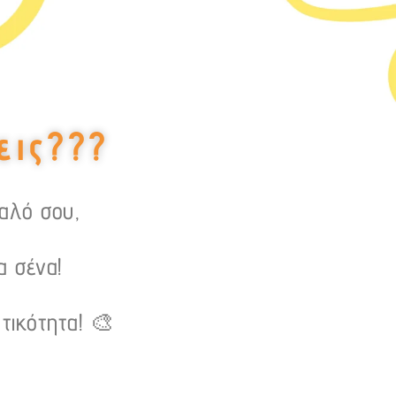
εις???
υαλό σου,
α σένα!
τικότητα! 🎨