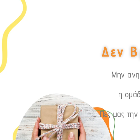
Δεν Β
Μην ανησ
η ομάδ
Πες μας την