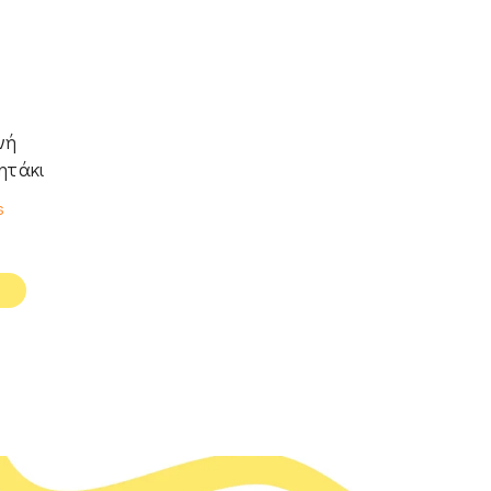
νή
ητάκι
s