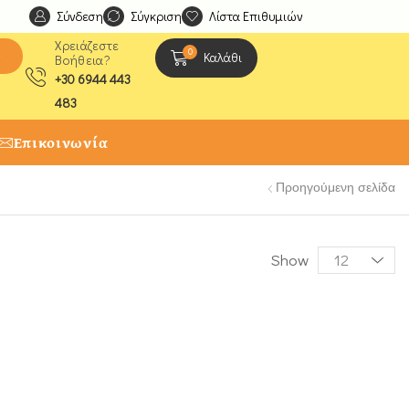
Σύνδεση
Ανακαλύψτε μοναδικές δημιουργίες από τους Χειροτέχ
Σύγκριση
Λίστα Επιθυμιών
Χρειάζεστε
0
ς
Καλάθι
Βοήθεια?
+30 6944 443
483
Επικοινωνία
Προηγούμενη σελίδα
Show