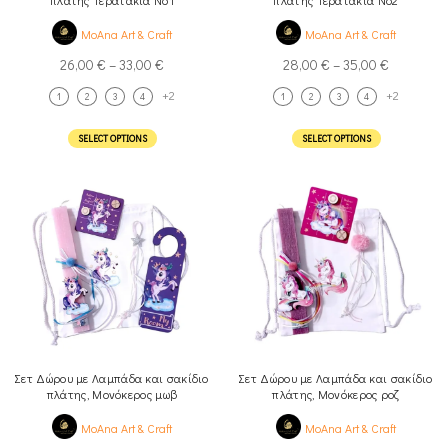
πλάτης Τερατάκια Νο1
πλάτης Τερατάκια Νο2
MoAna Art & Craft
MoAna Art & Craft
26,00
€
–
33,00
€
28,00
€
–
35,00
€
+2
+2
1
2
3
4
1
2
3
4
SELECT OPTIONS
SELECT OPTIONS
Σετ Δώρου με Λαμπάδα και σακίδιο
Σετ Δώρου με Λαμπάδα και σακίδιο
πλάτης, Μονόκερος μωβ
πλάτης, Μονόκερος ροζ
MoAna Art & Craft
MoAna Art & Craft