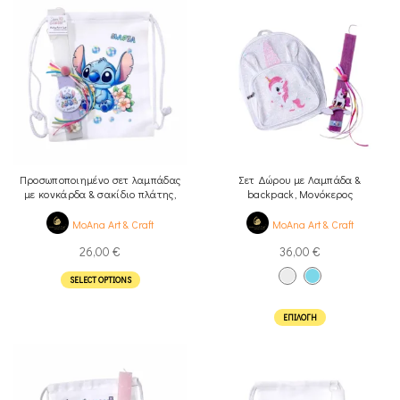
Προσωποποιημένο σετ λαμπάδας
Σετ Δώρου με Λαμπάδα &
με κονκάρδα & σακίδιο πλάτης,
backpack, Μονόκερος
Μπλε κοάλα
MoAna Art & Craft
MoAna Art & Craft
26,00
€
36,00
€
SELECT OPTIONS
ΕΠΙΛΟΓΉ