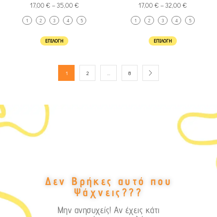
17,00
€
–
35,00
€
17,00
€
–
32,00
€
1
2
3
4
5
1
2
3
4
5
ΕΠΙΛΟΓΉ
ΕΠΙΛΟΓΉ
1
2
…
8
Δεν Βρήκες αυτό που
Ψάχνεις???
Μην ανησυχείς! Αν έχεις κάτι