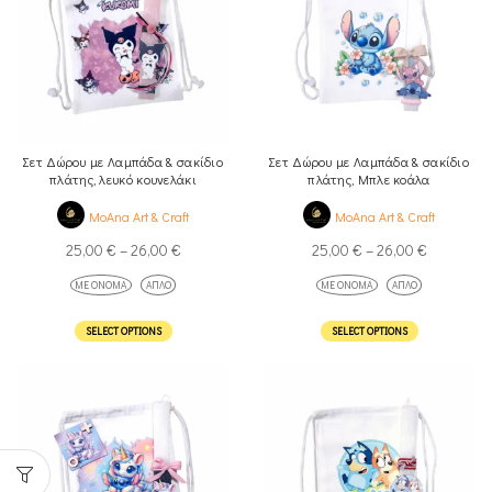
Σετ Δώρου με Λαμπάδα & σακίδιο
Σετ Δώρου με Λαμπάδα & σακίδιο
πλάτης, λευκό κουνελάκι
πλάτης, Μπλε κοάλα
MoAna Art & Craft
MoAna Art & Craft
25,00
€
–
26,00
€
25,00
€
–
26,00
€
ΜΕ ΌΝΟΜΑ
ΑΠΛΌ
ΜΕ ΌΝΟΜΑ
ΑΠΛΌ
SELECT OPTIONS
SELECT OPTIONS