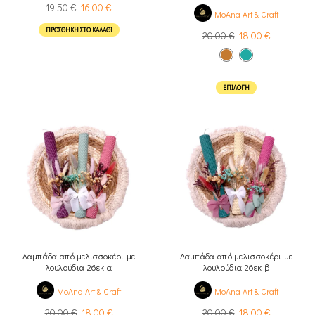
19,50
€
16,00
€
MoAna Art & Craft
ΠΡΟΣΘΉΚΗ ΣΤΟ ΚΑΛΆΘΙ
20,00
€
18,00
€
ΕΠΙΛΟΓΉ
Λαμπάδα από μελισσοκέρι με
Λαμπάδα από μελισσοκέρι με
λουλούδια 26εκ α
λουλούδια 26εκ β
MoAna Art & Craft
MoAna Art & Craft
20,00
€
18,00
€
20,00
€
18,00
€