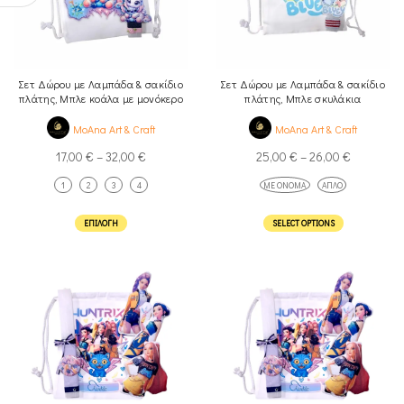
Σετ Δώρου με Λαμπάδα & σακίδιο
Σετ Δώρου με Λαμπάδα & σακίδιο
πλάτης, Μπλε κοάλα με μονόκερο
πλάτης, Μπλε σκυλάκια
MoAna Art & Craft
MoAna Art & Craft
17,00
€
–
32,00
€
25,00
€
–
26,00
€
1
2
3
4
ΜΕ ΌΝΟΜΑ
ΑΠΛΌ
ΕΠΙΛΟΓΉ
SELECT OPTIONS