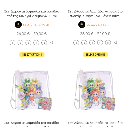
Σετ Δώρου με λαμπάδα και σακίδιο
Σετ Δώρου με λαμπάδα και σακίδιο
πλάτης Κυνηγοί Δαιμόνων Rumi
πλάτης Κυνηγοί Δαιμόνων Rumi
Mira Zoey Νο1
Mira Zoey Νο2
MoAna Art & Craft
MoAna Art & Craft
26,00
€
–
50,00
€
28,00
€
–
52,00
€
+3
+2
1
2
3
4
5
1
2
3
4
5
SELECT OPTIONS
SELECT OPTIONS
Σετ Δώρου με λαμπάδα και σακίδιο
Σετ Δώρου με λαμπάδα και σακίδιο