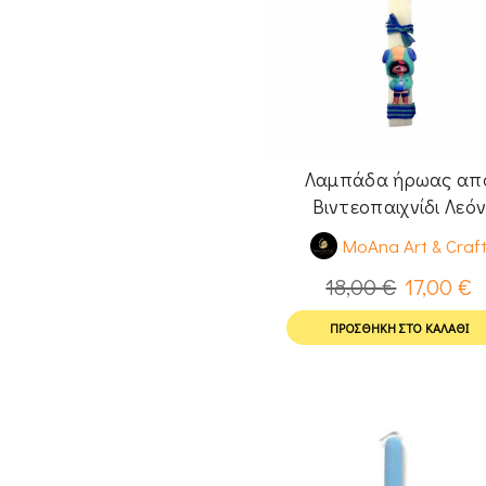
Λαμπάδα ήρωας απ
Βιντεοπαιχνίδι Λεό
MoAna Art & Craf
18,00
€
17,00
€
ΠΡΟΣΘΉΚΗ ΣΤΟ ΚΑΛΆΘΙ