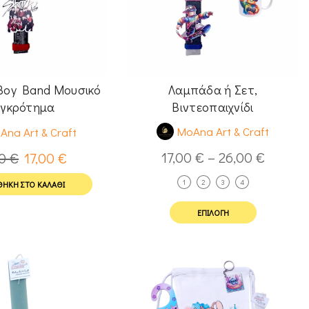
Λαμπάδα ή Σετ,
Boy Band Μουσικό
Βιντεοπαιχνίδι
γκρότημα
MoAna Art & Craft
Ana Art & Craft
17,00
€
–
26,00
€
00
€
17,00
€
1
2
3
4
ΉΚΗ ΣΤΟ ΚΑΛΆΘΙ
ΕΠΙΛΟΓΉ