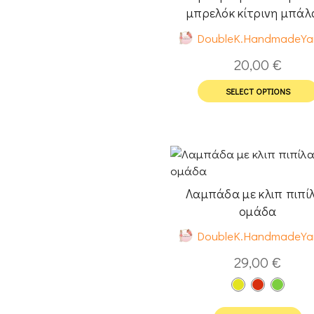
μπρελόκ κίτρινη μπάλ
όνομα
DoubleK.HandmadeYa
20,00
€
SELECT OPTIONS
Λαμπάδα με κλιπ πιπί
ομάδα
DoubleK.HandmadeYa
29,00
€