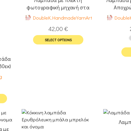
φωτογραφική μηχανή στα
Aποχρώ
χρώματα του Instagram &
DoubleK.HandmadeYarnArt
Double
όνομα
42,00
€
SELECT OPTIONS
πάδα
30εκ)
g
Λαμπ
α με