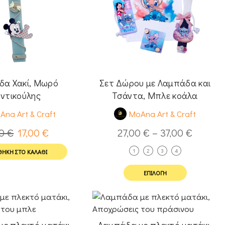
δα Χακί, Μωρό
Σετ Δώρου με Λαμπάδα και
ντικούλης
Τσάντα, Μπλε κοάλα
Ana Art & Craft
MoAna Art & Craft
00
€
17,00
€
27,00
€
–
37,00
€
1
2
3
4
ΉΚΗ ΣΤΟ ΚΑΛΆΘΙ
ΕΠΙΛΟΓΉ
ε πλεκτό ματάκι,
Λαμπάδα με πλεκτό ματάκι,