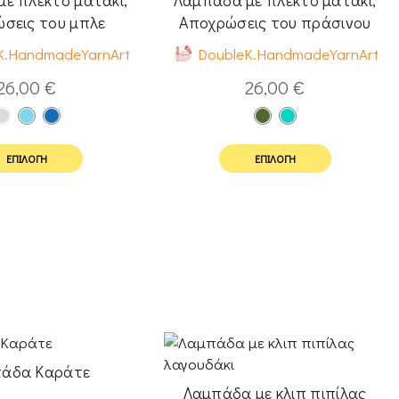
σεις του μπλε
Aποχρώσεις του πράσινου
K.HandmadeYarnArt
DoubleK.HandmadeYarnArt
26,00
€
26,00
€
ΕΠΙΛΟΓΉ
ΕΠΙΛΟΓΉ
άδα Καράτε
Λαμπάδα με κλιπ πιπίλας