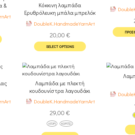
Κόκκινη λαμπάδα
α &
Double
Ερυθρόλευκη μπάλα μπρελόκ
rnArt
και όνομα
DoubleK.HandmadeYarnArt
ΠΡΟΣΘ
20,00
€
SELECT OPTIONS
Λαμ
λας
Λαμπάδα με πλεκτή
κουδουνίστρα λαγουδάκι
Double
rnArt
DoubleK.HandmadeYarnArt
29,00
€
ΑΓΌΡΙ
ΚΟΡΊΤΣΙ