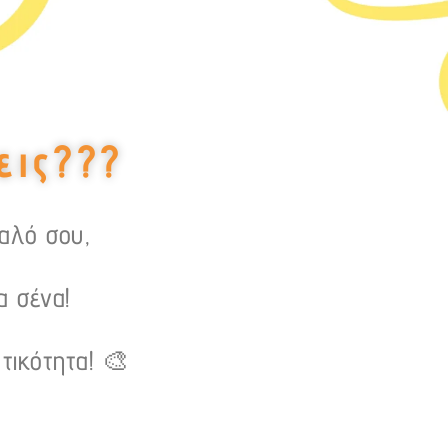
εις???
υαλό σου,
α σένα!
τικότητα! 🎨