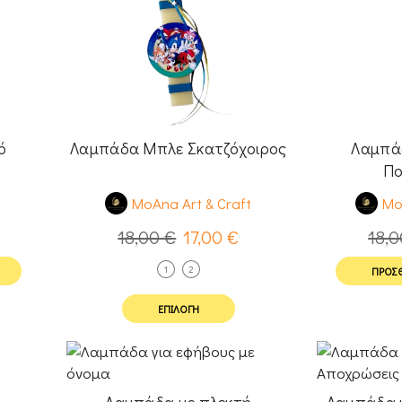
ό
Λαμπάδα Μπλε Σκατζόχοιρος
Λαμπά
ν
Πο
t
MoAna Art & Craft
Mo
18,00
€
17,00
€
18,
1
2
ΠΡΟΣΘ
ΕΠΙΛΟΓΉ
Λαμπάδα με πλεκτή
Λαμπάδα μ