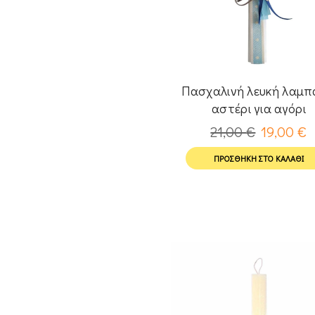
Πασχαλινή λευκή λαμ
αστέρι για αγόρι
21,00
€
19,00
€
ΠΡΟΣΘΉΚΗ ΣΤΟ ΚΑΛΆΘΙ