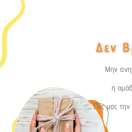
Δεν Β
Μην ανησ
η ομάδ
Πες μας την