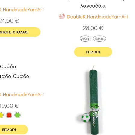
λαγουδάκι
K.HandmadeYarnArt
DoubleK.HandmadeYarnArt
24,00
€
28,00
€
ΉΚΗ ΣΤΟ ΚΑΛΆΘΙ
ΑΓΌΡΙ
ΚΟΡΊΤΣΙ
ΕΠΙΛΟΓΉ
πάδα Ομάδα
K.HandmadeYarnArt
19,00
€
ΕΠΙΛΟΓΉ