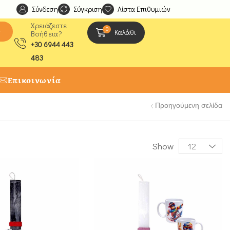
Σύνδεση
Ανακαλύψτε μοναδικές δημιουργίες από τους Χειροτέχ
Σύγκριση
Λίστα Επιθυμιών
Χρειάζεστε
0
ς
Καλάθι
Βοήθεια?
+30 6944 443
483
Επικοινωνία
Προηγούμενη σελίδα
Show