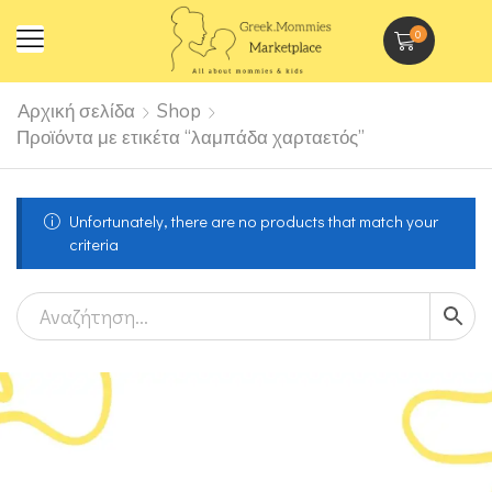
0
Αρχική σελίδα
Shop
Προϊόντα με ετικέτα “λαμπάδα χαρταετός”
Unfortunately, there are no products that match your
criteria