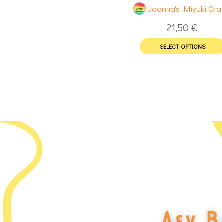
Joanna's Miyuki Cra
21,50
€
SELECT OPTIONS
Δεν Β