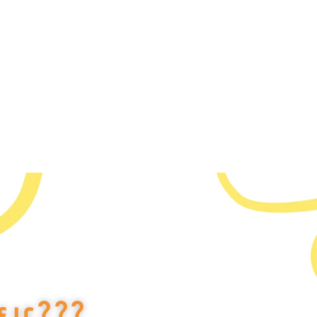
εις???