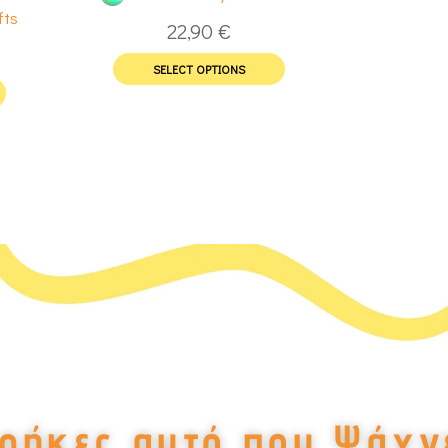
fts
22,90
€
SELECT OPTIONS
ρήκες αυτό που Ψάχν