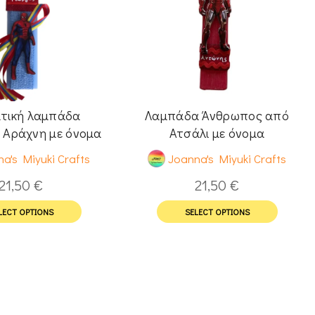
τική λαμπάδα
Λαμπάδα Άνθρωπος από
 Αράχνη με όνομα
Ατσάλι με όνομα
a's Miyuki Crafts
Joanna's Miyuki Crafts
21,50
€
21,50
€
LECT OPTIONS
SELECT OPTIONS