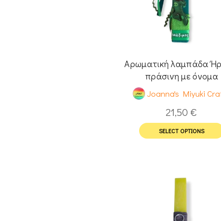
Αρωματική λαμπάδα Ή
πράσινη με όνομα
Joanna's Miyuki Cra
21,50
€
SELECT OPTIONS