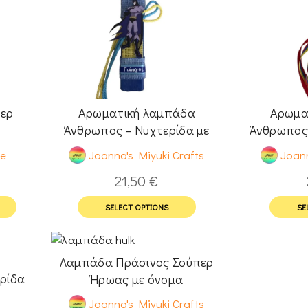
περ
Αρωματική λαμπάδα
Αρωμα
Άνθρωπος – Νυχτερίδα με
Άνθρωπος
όνομα
de
Joanna's Miyuki Crafts
Joann
21,50
€
SELECT OPTIONS
SE
Λαμπάδα Πράσινος Σούπερ
ρίδα
Ήρωας με όνομα
Joanna's Miyuki Crafts