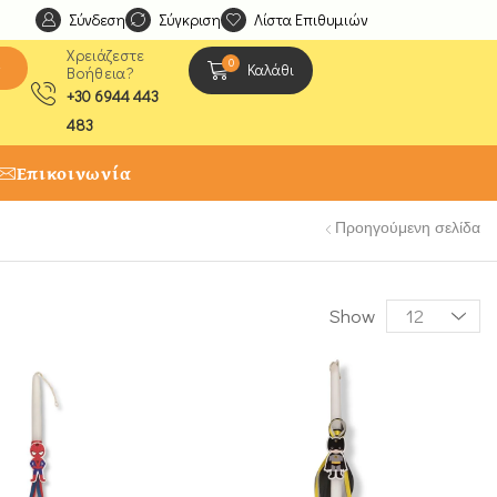
Σύνδεση
Ανακαλύψτε μοναδικές δημιουργίες από τους Χειροτέχ
Σύγκριση
Λίστα Επιθυμιών
Χρειάζεστε
0
ς
Καλάθι
Βοήθεια?
+30 6944 443
483
Επικοινωνία
Προηγούμενη σελίδα
Show