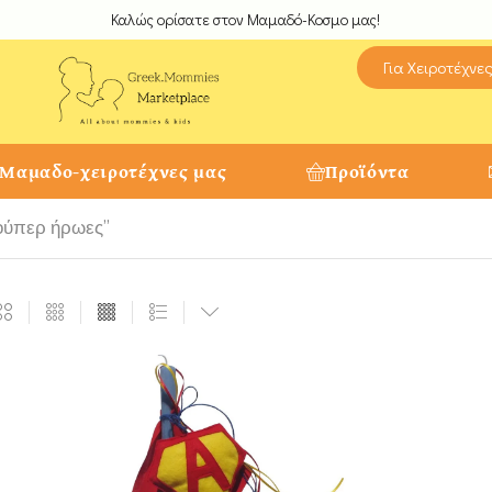
Καλώς ορίσατε στον Μαμαδό-Κοσμο μας!
Για Χειροτέχνε
 Μαμαδο-χειροτέχνες μας
Προϊόντα
ούπερ ήρωες”