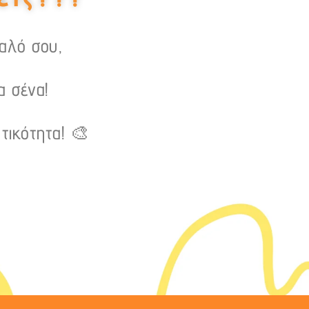
υαλό σου,
α σένα!
τικότητα! 🎨