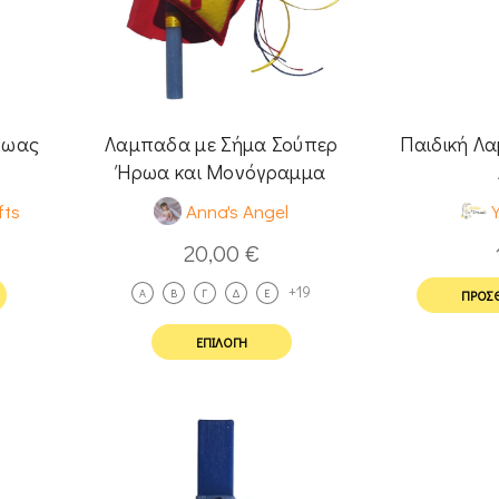
ρωας
Λαμπαδα με Σήμα Σούπερ
Παιδική Λ
Ήρωα και Μονόγραμμα
fts
Anna's Angel
20,00
€
+19
A
Β
Γ
Δ
Ε
ΠΡΟΣΘ
ΕΠΙΛΟΓΉ