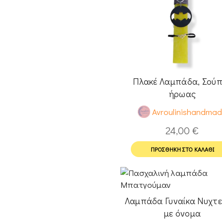
Πλακέ Λαμπάδα, Σού
ήρωας
Avroulinishandma
24,00
€
ΠΡΟΣΘΉΚΗ ΣΤΟ ΚΑΛΆΘΙ
Λαμπάδα Γυναίκα Νυχτε
με όνομα