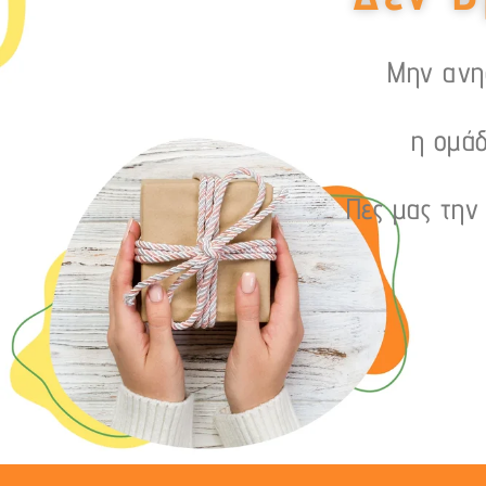
Μην ανησ
η ομάδ
Πες μας την