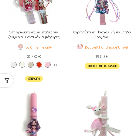
Σετ αρωματικές λαμπάδες για
Κοριτσίστικη Πασχαλινή Λαμπάδα
ζευγάρια, Ποντικάκια μάγειρες
Γοργόνα
by Christine only
DoubleK.HandmadeYarnArt
35,00
€
19,00
€
+1
ΠΡΟΣΘΉΚΗ ΣΤΟ ΚΑΛΆΘΙ
ΕΠΙΛΟΓΉ