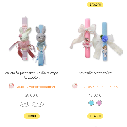
ΕΠΙΛΟΓΉ
Λαμπάδα με πλεκτή κουδουνίστρα
Λαμπάδα Μπαλαρίνα
λαγουδάκι
DoubleK.HandmadeYarnArt
DoubleK.HandmadeYarnArt
29,00
€
19,00
€
ΑΓΌΡΙ
ΚΟΡΊΤΣΙ
ΕΠΙΛΟΓΉ
ΕΠΙΛΟΓΉ