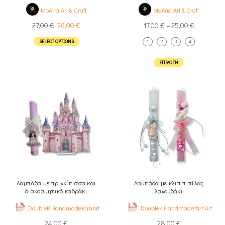
MoAna Art & Craft
MoAna Art & Craft
27,00
€
26,00
€
17,00
€
–
25,00
€
SELECT OPTIONS
1
2
3
4
ΕΠΙΛΟΓΉ
Λαμπάδα με πριγκίπισσα και
Λαμπάδα με κλιπ πιπίλας
διακοσμητικό καδράκι
λαγουδάκι
DoubleK.HandmadeYarnArt
DoubleK.HandmadeYarnArt
24,00
€
28,00
€