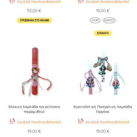
DoubleK.HandmadeYarnArt
DoubleK.HandmadeYarnArt
52,00
€
19,00
€
ΠΡΟΣΘΉΚΗ ΣΤΟ ΚΑΛΆΘΙ
ΑΓΌΡΙ
ΚΟΡΊΤΣΙ
ΕΠΙΛΟΓΉ
Κόκκινη λαμπάδα πριγκίπισσα
Κοριτσίστικη Πασχαλινή Λαμπάδα
παραμυθιού
Γοργόνα
DoubleK.HandmadeYarnArt
DoubleK.HandmadeYarnArt
19,00
€
19,00
€