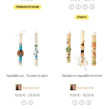
ΠΡΟΣΘΉΚΗ ΣΤΟ ΚΑΛΆΘΙ
1
2
3
4
ΕΠΙΛΟΓΉ
Λαμπάδα για… Το κακό το μάτι!
Πασχαλινή Λαμπάδα minimal
Free Spirit Art
Free Spirit Art
12,00
€
–
28,00
€
11,00
€
–
18,00
€
1
2
1
2
3