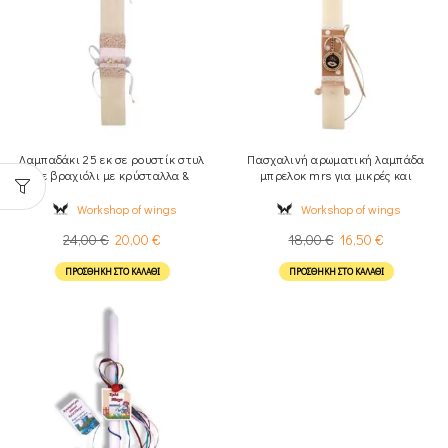
Λαμπαδάκι 25 εκ σε ρουστίκ στυλ
Πασχαλινή αρωματική λαμπάδα
με βραχιόλι με κρύσταλλα &
μπρελοκ mrs για μικρές και
γοργονοουρά
μεγαλύτερες κυρίες
Workshop of wings
Workshop of wings
24,00
€
20,00
€
18,00
€
16,50
€
ΠΡΟΣΘΉΚΗ ΣΤΟ ΚΑΛΆΘΙ
ΠΡΟΣΘΉΚΗ ΣΤΟ ΚΑΛΆΘΙ