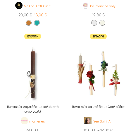
διάτρητο σπίτι χρυσό
MoAna Art & Craft
by Christine only
20,00
€
18,00
€
19,80
€
ΕΠΙΛΟΓΉ
ΕΠΙΛΟΓΉ
Γυναικεία Λαμπάδα με κολιέ από
Γυναικεία Λαμπάδα με λουλούδια
υγρό γυαλί
momeries
Free Spirit Art
24,00
€
10,00
€
–
12,00
€