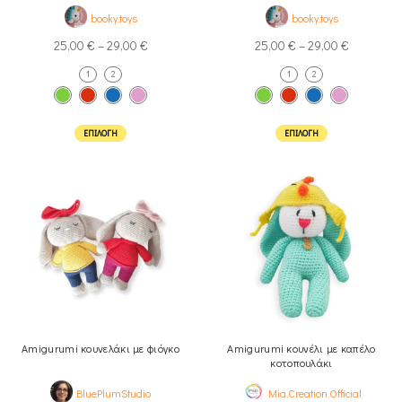
booky.toys
booky.toys
25,00
€
–
29,00
€
25,00
€
–
29,00
€
1
2
1
2
ΕΠΙΛΟΓΉ
ΕΠΙΛΟΓΉ
Amigurumi κουνελάκι με φιόγκο
Amigurumi κουνέλι με καπέλο
κοτοπουλάκι
BluePlumStudio
Mia.Creation.Official