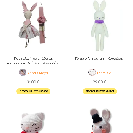
Πασχαλινή Λαμπάδα με
Πλεκτό Amigurumi Kουνελάκι
Υφασμάτινη Κούκλα – Λαγουδάκι
Anna's Angel
Fantaisie
31,00
€
29,00
€
ΠΡΟΣΘΉΚΗ ΣΤΟ ΚΑΛΆΘΙ
ΠΡΟΣΘΉΚΗ ΣΤΟ ΚΑΛΆΘΙ