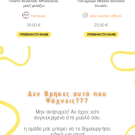
Πλεκτό κουνελάκι Μπαλαρίνα,
Πολύχρωμο Μεγάλο κουκλάκι
μπεζ-γαλάζιο
Κουνέλι
Fantaisie
Mia.Creation.Official
39,00
€
25,00
€
ΠΡΟΣΘΉΚΗ ΣΤΟ ΚΑΛΆΘΙ
ΠΡΟΣΘΉΚΗ ΣΤΟ ΚΑΛΆΘΙ
Δεν Βρήκες αυτό που
Ψάχνεις???
Μην ανησυχείς! Αν έχεις κάτι
συγκεκριμένο στο μυαλό σου,
η ομάδα μας μπορεί να το δημιουργήσει
ειδικά για σένα!