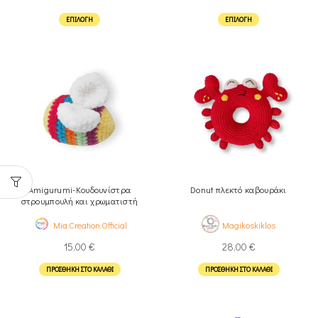
ΕΠΙΛΟΓΉ
ΕΠΙΛΟΓΉ
Amigurumi-Κουδουνίστρα
Donut πλεκτό καβουράκι
στρουμπουλή και χρωματιστή
Μελισσούλα
Magikoskiklos
Mia.Creation.Official
28,00
€
15,00
€
ΠΡΟΣΘΉΚΗ ΣΤΟ ΚΑΛΆΘΙ
ΠΡΟΣΘΉΚΗ ΣΤΟ ΚΑΛΆΘΙ