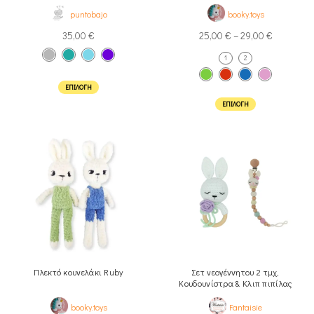
puntobajo
booky.toys
35,00
€
25,00
€
–
29,00
€
1
2
ΕΠΙΛΟΓΉ
ΕΠΙΛΟΓΉ
Πλεκτό κουνελάκι Ruby
Σετ νεογέννητου 2 τμχ,
Κουδουνίστρα & Κλιπ πιπίλας
booky.toys
Fantaisie