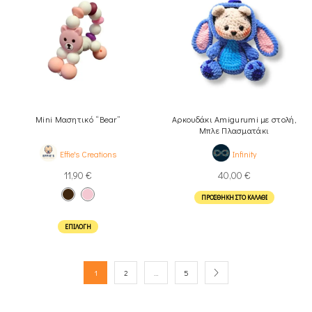
Mini Μασητικό “Bear”
Αρκουδάκι Amigurumi με στολή,
Μπλε Πλασματάκι
Effie's Creations
Infinity
11,90
€
40,00
€
ΠΡΟΣΘΉΚΗ ΣΤΟ ΚΑΛΆΘΙ
ΕΠΙΛΟΓΉ
1
2
…
5