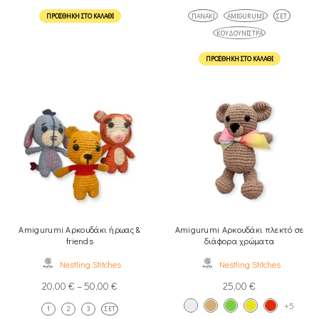
ΠΡΟΣΘΉΚΗ ΣΤΟ ΚΑΛΆΘΙ
ΠΑΝΆΚΙ
AMIGURUMI
ΣΕΤ
ΚΟΥΔΟΥΝΊΣΤΡΑ
ΠΡΟΣΘΉΚΗ ΣΤΟ ΚΑΛΆΘΙ
Amigurumi Αρκουδάκι ήρωας &
Amigurumi Αρκουδάκι πλεκτό σε
friends
διάφορα χρώματα
Nestling Stitches
Nestling Stitches
20,00
€
–
50,00
€
25,00
€
+5
1
2
3
ΣΕΤ