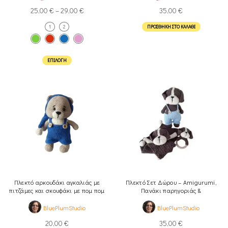
25,00
€
–
29,00
€
35,00
€
1
2
ΠΡΟΣΘΉΚΗ ΣΤΟ ΚΑΛΆΘΙ
ΕΠΙΛΟΓΉ
Πλεκτό αρκουδάκι αγκαλιάς με
Πλεκτό Σετ Δώρου – Amigurumi,
πιτζάμες και σκουφάκι με πομ πομ
Πανάκι παρηγοριάς &
Κουδουνίστρα, Σκυλάκι
BluePlumStudio
BluePlumStudio
20,00
€
35,00
€