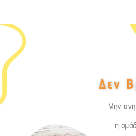
Δεν Β
Μην ανησ
η ομάδ