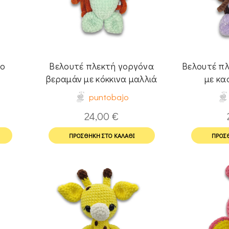
ιο
Βελουτέ πλεκτή γοργόνα
Βελουτέ πλ
βεραμάν με κόκκινα μαλλιά
με κα
puntobajo
24,00
€
ΠΡΟΣΘΉΚΗ ΣΤΟ ΚΑΛΆΘΙ
ΠΡΟΣΘ