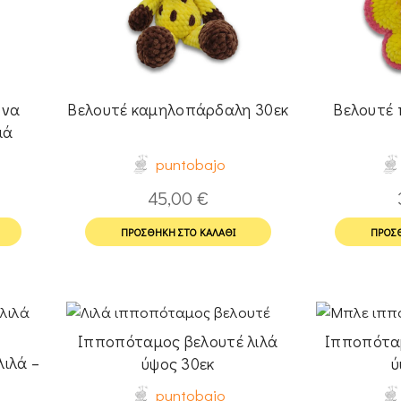
όνα
Βελουτέ καμηλοπάρδαλη 30εκ
Βελουτέ 
ιά
puntobajo
45,00
€
ΠΡΟΣΘΉΚΗ ΣΤΟ ΚΑΛΆΘΙ
ΠΡΟΣΘ
Ιπποπόταμος βελουτέ λιλά
Ιπποπότα
ιλά –
ύψος 30εκ
ύ
puntobajo