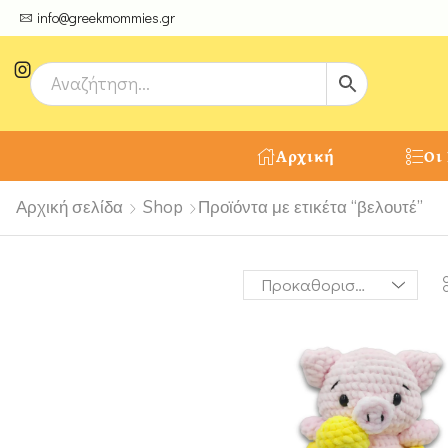
ψτε μοναδικές δημιουργίες από τους Χειροτέχνες μας!
info@greekmommies.gr
Αρχική
Οι
Αρχική σελίδα
Shop
Προϊόντα με ετικέτα “βελουτέ”