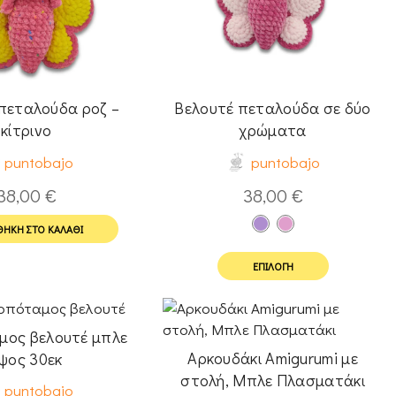
πεταλούδα ροζ –
Βελουτέ πεταλούδα σε δύο
κίτρινο
χρώματα
puntobajo
puntobajo
38,00
€
38,00
€
ΉΚΗ ΣΤΟ ΚΑΛΆΘΙ
ΕΠΙΛΟΓΉ
μος βελουτέ μπλε
Αρκουδάκι Amigurumi με
ψος 30εκ
στολή, Μπλε Πλασματάκι
puntobajo