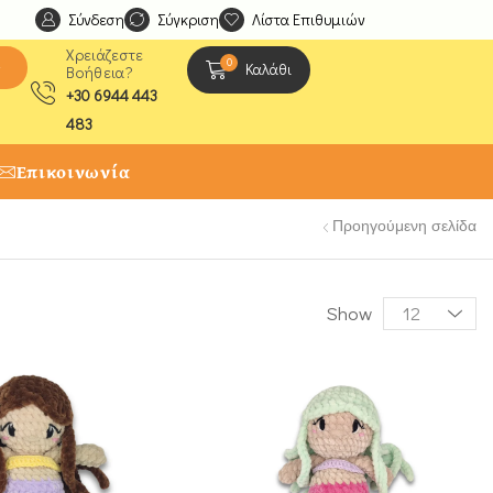
Σύνδεση
Ανακαλύψτε μοναδικές δημιουργίες από τους Χειροτέχ
Σύγκριση
Λίστα Επιθυμιών
Χρειάζεστε
0
ς
Καλάθι
Βοήθεια?
+30 6944 443
483
Επικοινωνία
Προηγούμενη σελίδα
Show