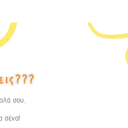
εις???
υαλό σου,
α σένα!