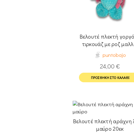
Βελουτέ πλεκτή γοργ
τιρκουάζ με ροζ μαλλ
puntobajo
24,00
€
ΠΡΟΣΘΉΚΗ ΣΤΟ ΚΑΛΆΘΙ
Βελουτέ πλεκτή αράχνη λ
μαύρο 20εκ