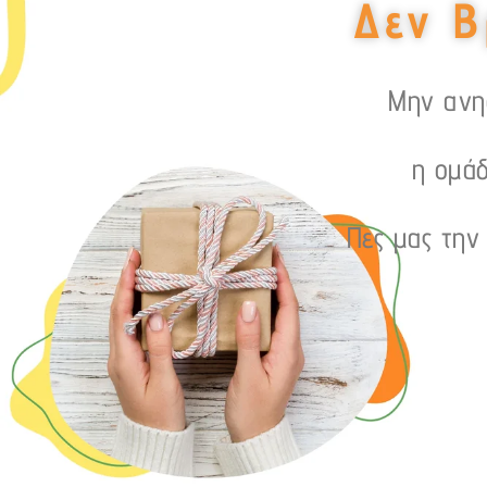
Δεν Β
Μην ανησ
η ομάδ
Πες μας την