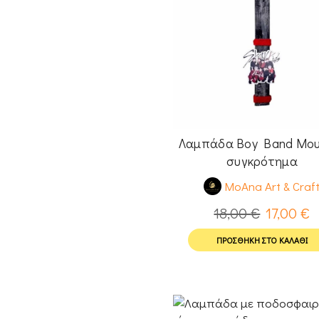
Λαμπάδα Boy Band Μου
συγκρότημα
MoAna Art & Craf
18,00
€
17,00
€
ΠΡΟΣΘΉΚΗ ΣΤΟ ΚΑΛΆΘΙ