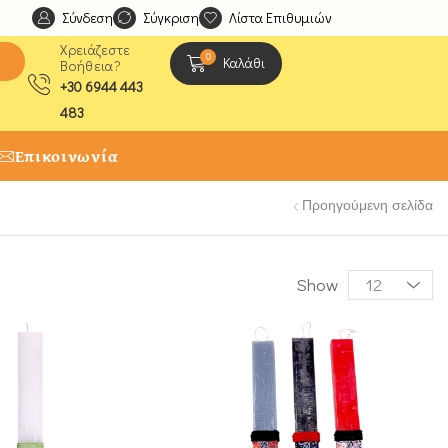
Σύνδεση
Ανακαλύψτε μοναδικές δημιουργίες από τους Χειροτέχ
Σύγκριση
Λίστα Επιθυμιών
Χρειάζεστε
0
ς
Καλάθι
Βοήθεια?
+30 6944 443
483
Επικοινωνία
Προηγούμενη σελίδα
Show