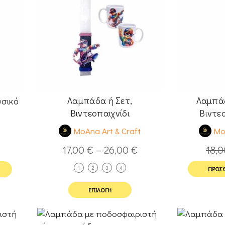
Λαμπάδα ή Σετ,
Λαμπά
σικό
Βιντεοπαιχνίδι
Βιντε
MoAna Art & Craft
Mo
t
17,00
€
–
26,00
€
18,
1
2
3
4
ΠΡΟΣΘ
ΕΠΙΛΟΓΉ