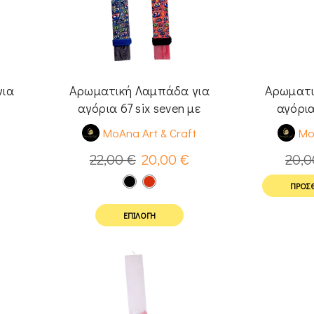
για
Αρωματική Λαμπάδα για
Αρωματι
αγόρια 67 six seven με
αγόρια
κονκάρδα ή μαγνητάκι
t
MoAna Art & Craft
Mo
22,00
€
20,00
€
20,
ΠΡΟΣΘ
ΕΠΙΛΟΓΉ