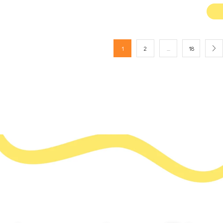
1
2
…
18