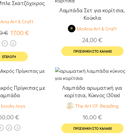
πλε Σκατζόχοιρος
Λαμπάδα Σετ για κορίτσια,
Κούκλα
Ana Art & Craft
MoAna Art & Craft
00
€
17,00
€
24,00
€
1
2
ΠΡΟΣΘΉΚΗ ΣΤΟ ΚΑΛΆΘΙ
ΕΠΙΛΟΓΉ
ικρός Πρίγκιπας με
Λαμπάδα αρωματική για
λαμπάδα
κορίτσια, Κύκνος (30εκ)
booky.toys
The Art Of Beading
60,00
€
16,00
€
1
2
3
ΠΡΟΣΘΉΚΗ ΣΤΟ ΚΑΛΆΘΙ