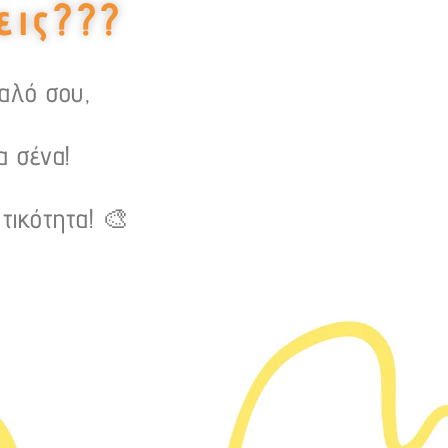
εις???
υαλό σου,
α σένα!
τικότητα! 🎨