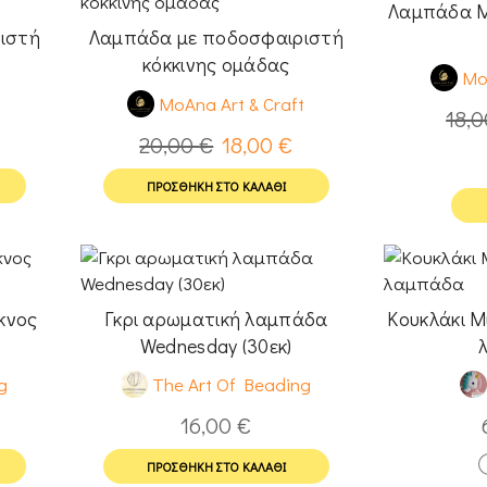
Λαμπάδα Μ
ιστή
Λαμπάδα με ποδοσφαιριστή
κόκκινης ομάδας
Mo
t
MoAna Art & Craft
18,
20,00
€
18,00
€
ΠΡΟΣΘΉΚΗ ΣΤΟ ΚΑΛΆΘΙ
κνος
Γκρι αρωματική λαμπάδα
Κουκλάκι Μ
Wednesday (30εκ)
g
The Art Of Beading
16,00
€
ΠΡΟΣΘΉΚΗ ΣΤΟ ΚΑΛΆΘΙ