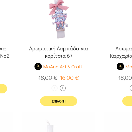
για
Αρωματική Λαμπάδα για
Αρωμα
 Νο2
κορίτσια 67
Καρχαρία
t
MoAna Art & Craft
Mo
18,00
€
16,00
€
18,0
1
2
ΕΠΙΛΟΓΉ