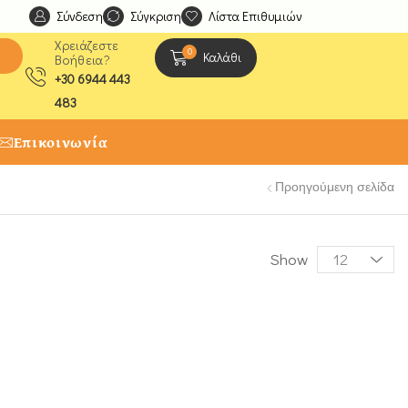
Σύνδεση
Ανακαλύψτε μοναδικές δημιουργίες από τους Χειροτέχ
Σύγκριση
Λίστα Επιθυμιών
Χρειάζεστε
0
ς
Καλάθι
Βοήθεια?
+30 6944 443
483
Επικοινωνία
Προηγούμενη σελίδα
Show