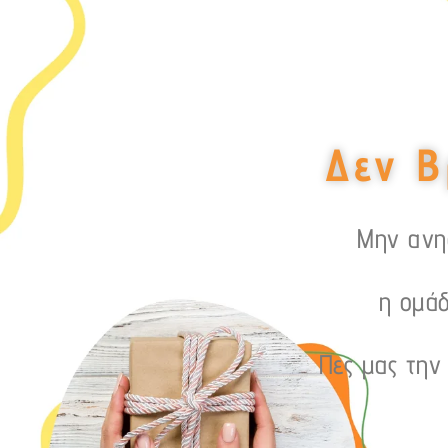
Δεν Β
Μην ανησ
η ομάδ
Πες μας την