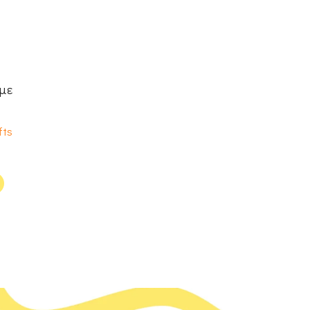
με
fts