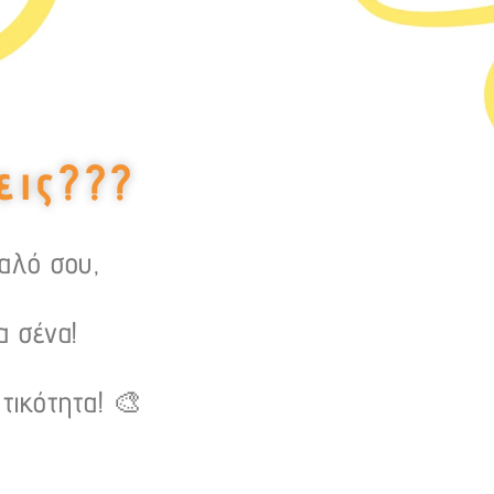
εις???
υαλό σου,
α σένα!
τικότητα! 🎨