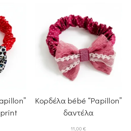
pillon”
Κορδέλα bébé “Papillon”
print
δαντέλα
11,00
€