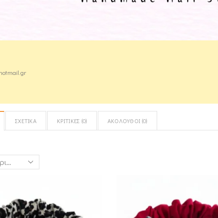
hotmail.gr
ΣΧΕΤΙΚΆ
ΚΡΙΤΙΚΈΣ (
0
)
ΑΚΌΛΟΥΘΟΙ (
0
)