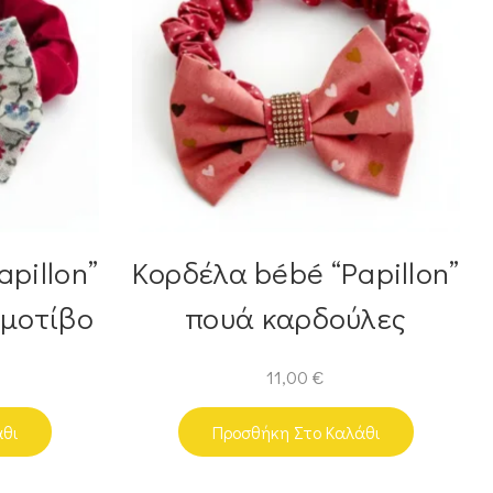
pillon”
Κορδέλα bébé “Papillon”
l μοτίβο
πουά καρδούλες
11,00
€
άθι
Προσθήκη Στο Καλάθι