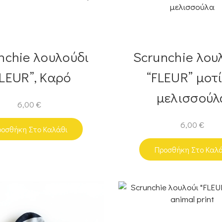
nchie λουλούδι
Scrunchie λου
FLEUR”, Καρό
“FLEUR” μοτ
μελισσούλ
6,00
€
6,00
€
οσθήκη Στο Καλάθι
Προσθήκη Στο Καλ