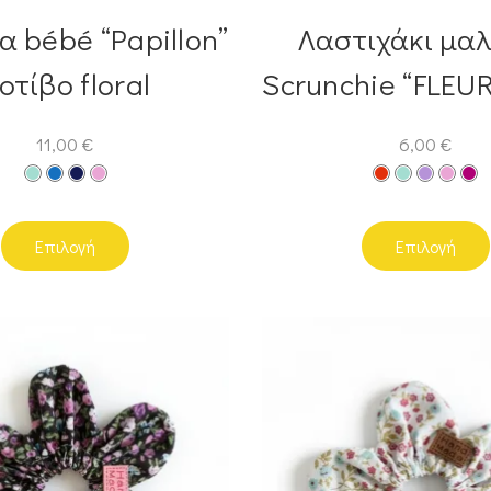
α bébé “Papillon”
Λαστιχάκι μα
οτίβο floral
Scrunchie “FLEUR
11,00
€
6,00
€
Επιλογή
Επιλογή