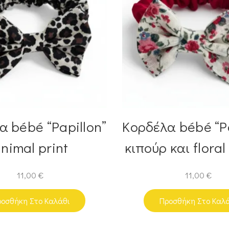
α bébé “Papillon”
Κορδέλα bébé “Pa
nimal print
κιπούρ και flora
11,00
€
11,00
€
οσθήκη Στο Καλάθι
Προσθήκη Στο Καλ