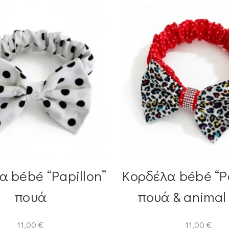
α bébé “Papillon”
Κορδέλα bébé “Pa
πουά
πουά & animal 
11,00
€
11,00
€