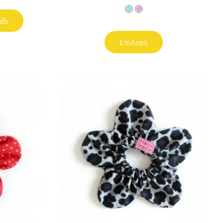
άθι
Επιλογή