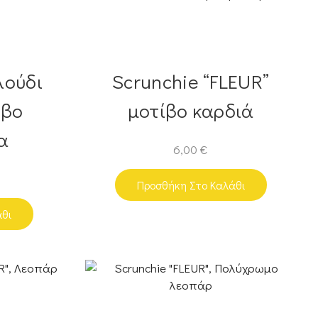
λούδι
Scrunchie “FLEUR”
ίβο
μοτίβο καρδιά
α
6,00
€
Προσθήκη Στο Καλάθι
άθι