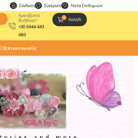
Σύνδεση
Ανακαλύψτε μοναδικές δημιουργίες από τους Χειροτέχ
Σύγκριση
Λίστα Επιθυμιών
Χρειάζεστε
0
ς
Καλάθι
Βοήθεια?
+30 6944 443
483
Επικοινωνία