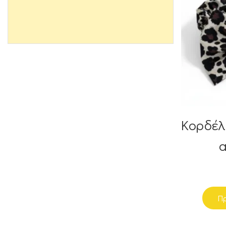
Κορδέλ
a
Πρ