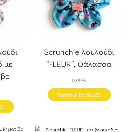
λούδι
Scrunchie λουλούδι
ό με
“FLEUR”, Θάλασσα
ίβο
6,00
€
Προσθήκη Στο Καλάθι
άθι