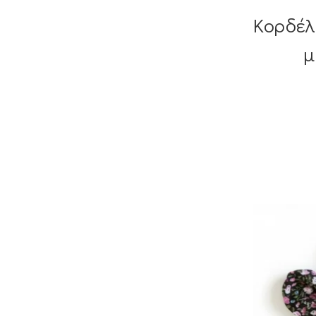
Κορδέλ
μ