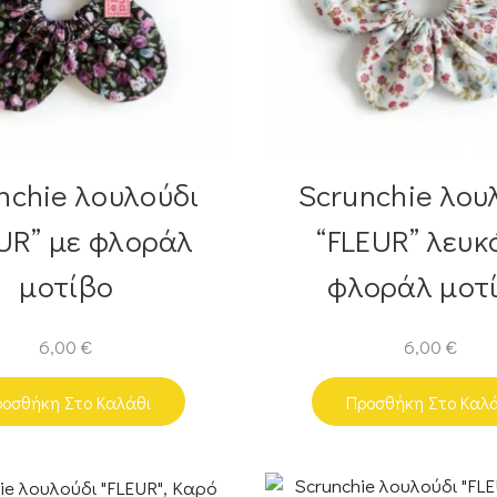
nchie λουλούδι
Scrunchie λου
UR” με φλοράλ
“FLEUR” λευκ
μοτίβο
φλοράλ μοτ
6,00
€
6,00
€
οσθήκη Στο Καλάθι
Προσθήκη Στο Καλ