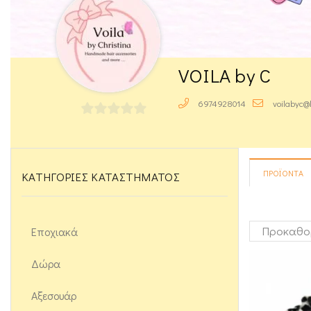
VOILA by C
6974928014
voilabyc@
0
out
of
ΠΡΟΪΌΝΤΑ
ΚΑΤΗΓΟΡΊΕΣ ΚΑΤΑΣΤΉΜΑΤΟΣ
5
Εποχιακά
Δώρα
Αξεσουάρ