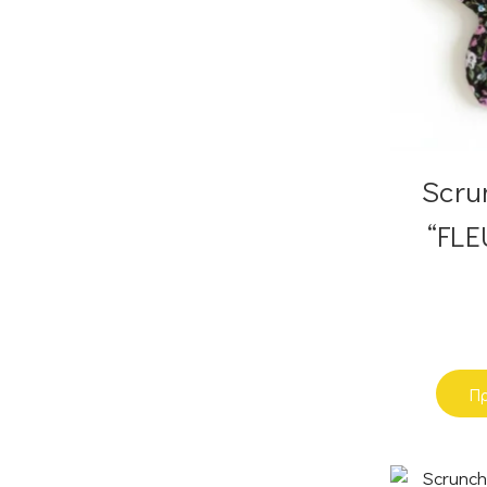
Scru
“FLE
Πρ