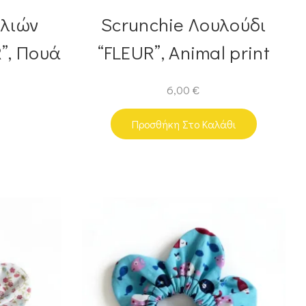
λλιών
Scrunchie Λουλούδι
”, Πουά
“FLEUR”, Animal print
6,00
€
Προσθήκη Στο Καλάθι