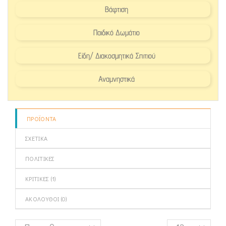
Βάφτιση
Παιδικό Δωμάτιο
Είδη/ Διακοσμητικά Σπιτιού
Αναμνηστικά
ΠΡΟΪΌΝΤΑ
ΣΧΕΤΙΚΆ
ΠΟΛΙΤΙΚΈΣ
ΚΡΙΤΙΚΈΣ (
1
)
ΑΚΌΛΟΥΘΟΙ (
0
)