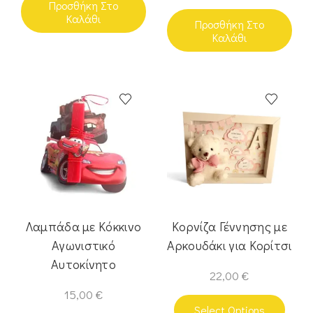
Προσθήκη Στο
Καλάθι
Προσθήκη Στο
Καλάθι
Λαμπάδα με Κόκκινο
Κορνίζα Γέννησης με
Αγωνιστικό
Αρκουδάκι για Κορίτσι
Αυτοκίνητο
22,00
€
15,00
€
Select Options