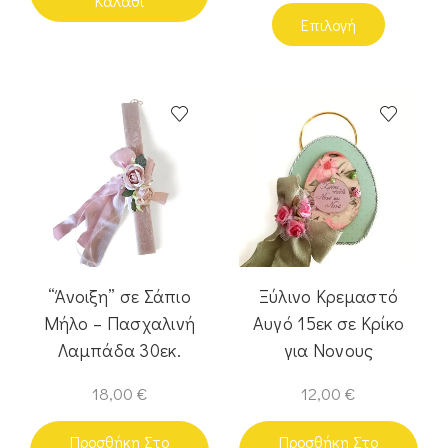
Καλάθι
Επιλογή
“Άνοιξη” σε Σάπιο
Ξύλινο Κρεμαστό
Μήλο – Πασχαλινή
Αυγό 15εκ σε Κρίκο
Λαμπάδα 30εκ.
για Νονους
18,00
€
12,00
€
Προσθήκη Στο
Προσθήκη Στο