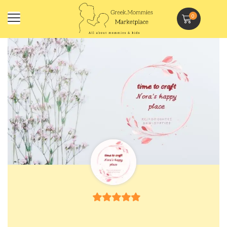
0
5
out of 5