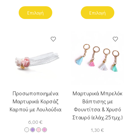
Επιλογή
Επιλογή
Προσωποποιημένα
Μαρτυρικά Μπρελόκ
Μαρτυρικά Κορσάζ
Βάπτισης με
Καρπού με Λουλούδια
Φουντίτσα & Χρυσό
Σταυρό (ελάχ.25τμχ.)
6,00
€
1,30
€