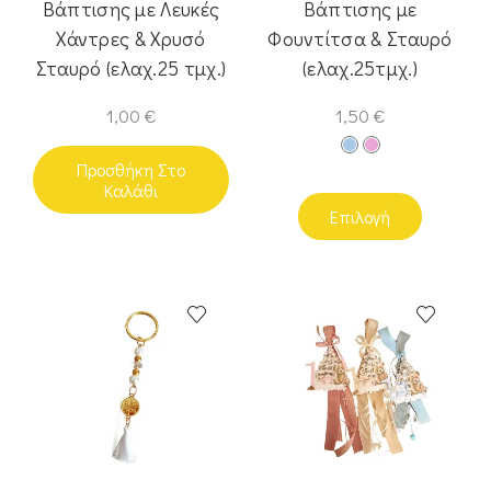
Βάπτισης με Λευκές
Βάπτισης με
Χάντρες & Χρυσό
Φουντίτσα & Σταυρό
Σταυρό (ελαχ.25 τμχ.)
(ελαχ.25τμχ.)
1,00
€
1,50
€
Προσθήκη Στο
Καλάθι
Επιλογή