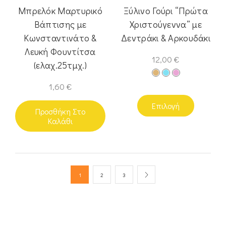
Μπρελόκ Μαρτυρικό
Ξύλινο Γούρι “Πρώτα
Βάπτισης με
Χριστούγεννα” με
Κωνσταντινάτο &
Δεντράκι & Αρκουδάκι
Λευκή Φουντίτσα
12,00
€
(ελαχ.25τμχ.)
1,60
€
Επιλογή
Προσθήκη Στο
Καλάθι
1
2
3