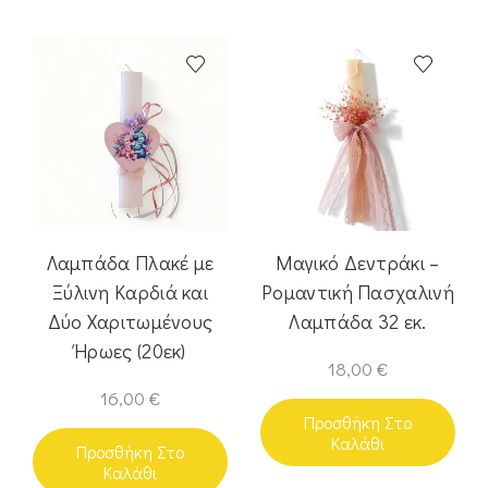
Λαμπάδα Πλακέ με
Μαγικό Δεντράκι –
Ξύλινη Καρδιά και
Ρομαντική Πασχαλινή
Δύο Χαριτωμένους
Λαμπάδα 32 εκ.
Ήρωες (20εκ)
18,00
€
16,00
€
Προσθήκη Στο
Καλάθι
Προσθήκη Στο
Καλάθι