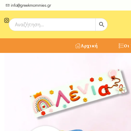
ψτε μοναδικές δημιουργίες από τους Χειροτέχνες μας!
info@greekmommies.gr
Αρχική
Οι