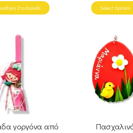
οσθήκη Στο Καλάθι
Select Options
δα γοργόνα από
Πασχαλιν