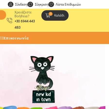
Σύνδεση
Ανακαλύψτε μοναδικές δημιουργίες από τους Χειροτέχ
Σύγκριση
Λίστα Επιθυμιών
Χρειάζεστε
0
ς
Καλάθι
Βοήθεια?
+30 6944 443
483
Επικοινωνία