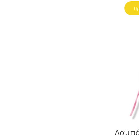
Πρ
Λαμπά