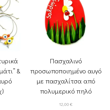
τυρικά
Πασχαλινό
μάτι” &
προσωποποιημένο αυγό
αυρό
με πασχαλίτσα από
χ)
πολυμερικό πηλό
12,00
€