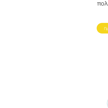
πολ
Πρ