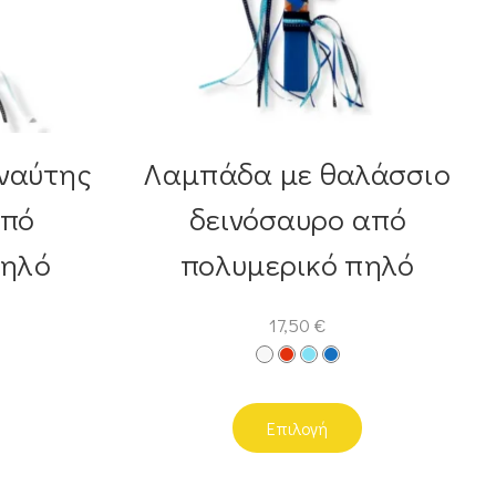
ναύτης
Λαμπάδα με θαλάσσιο
από
δεινόσαυρο από
πηλό
πολυμερικό πηλό
17,50
€
Επιλογή