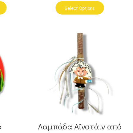
Select Options
ό
Λαμπάδα Αϊνστάιν από