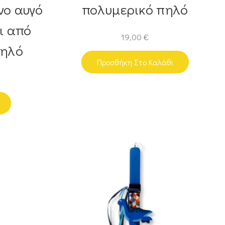
ο αυγό
πολυμερικό πηλό
ι από
19,00
€
πηλό
Προσθήκη Στο Καλάθι