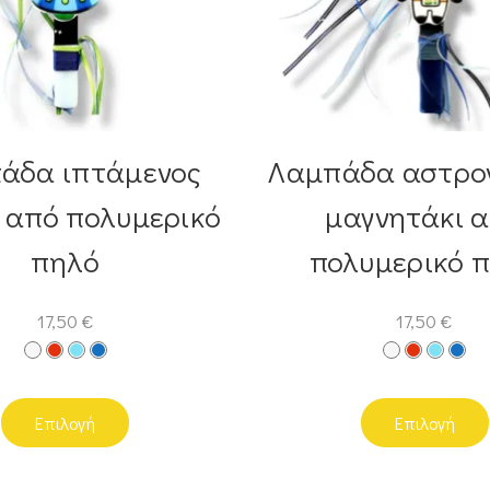
άδα ιπτάμενος
Λαμπάδα αστρο
 από πολυμερικό
μαγνητάκι 
πηλό
πολυμερικό 
17,50
€
17,50
€
Επιλογή
Επιλογή