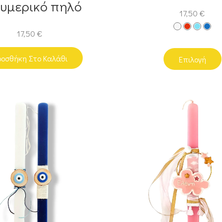
υμερικό πηλό
17,50
€
17,50
€
οσθήκη Στο Καλάθι
Επιλογή