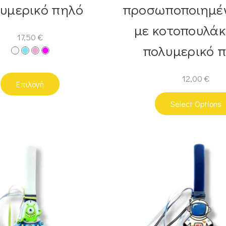
υμερικό πηλό
προσωποποιημέν
με κοτοπουλάκ
17,50
€
πολυμερικό 
12,00
€
Επιλογή
Select Options