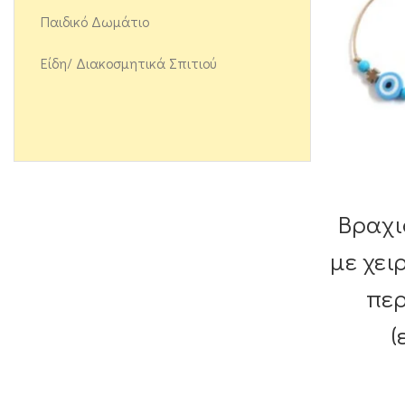
Παιδικό Δωμάτιο
Είδη/ Διακοσμητικά Σπιτιού
Βραχι
με χει
πε
(