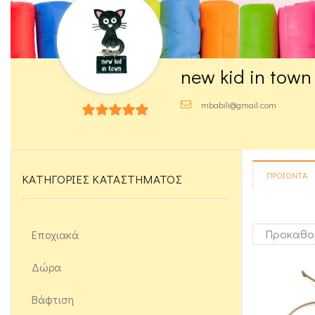
new kid in town
mbabili@gmail.com
5
out of 5
ΠΡΟΪΌΝΤΑ
ΚΑΤΗΓΟΡΊΕΣ ΚΑΤΑΣΤΉΜΑΤΟΣ
Εποχιακά
Δώρα
Βάφτιση