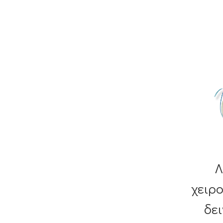
Λ
χειρ
δε