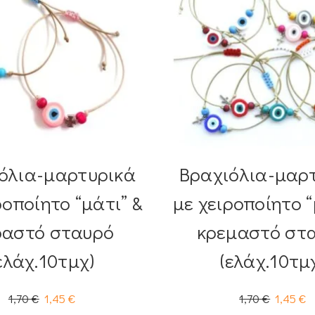
όλια-μαρτυρικά
Βραχιόλια-μαρ
ροποίητο “μάτι” &
με χειροποίητο “
ραστό σταυρό
κρεμαστό στ
ελάχ.10τμχ)
(ελάχ.10τμ
1,70
€
1,45
€
1,70
€
1,45
€