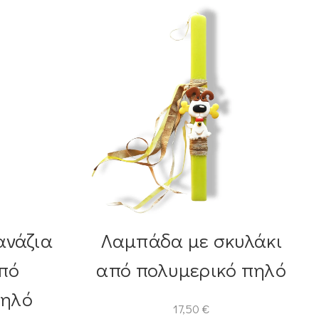
ανάζια
Λαμπάδα με σκυλάκι
από
από πολυμερικό πηλό
πηλό
17,50
€