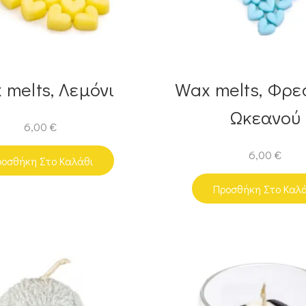
 melts, Λεμόνι
Wax melts, Φρ
Ωκεανού
6,00
€
6,00
€
οσθήκη Στο Καλάθι
Προσθήκη Στο Καλ