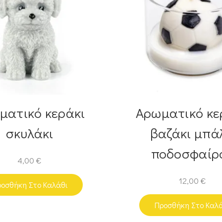
ματικό κεράκι
Αρωματικό κε
σκυλάκι
βαζάκι μπά
ποδοσφαίρ
4,00
€
12,00
€
οσθήκη Στο Καλάθι
Προσθήκη Στο Καλ