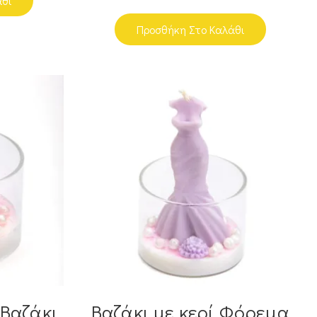
άθι
Προσθήκη Στο Καλάθι
 Βαζάκι
Βαζάκι με κερί Φόρεμα