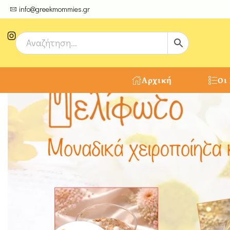
ψτε μοναδικές δημιουργίες από τους Χειροτέχνες μας!
info@greekmommies.gr
Αρχική
Οι