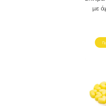
με ά
Πρ