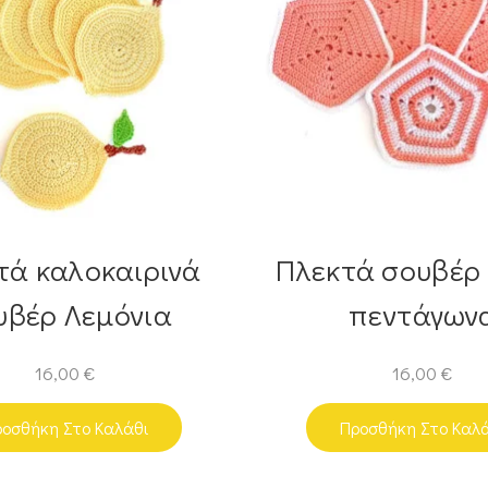
τά καλοκαιρινά
Πλεκτά σουβέρ
υβέρ Λεμόνια
πεντάγων
16,00
€
16,00
€
οσθήκη Στο Καλάθι
Προσθήκη Στο Καλ