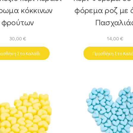
ρωμα κόκκινων
φόρεμα ροζ με
φρούτων
Πασχαλιά
30,00
€
14,00
€
οσθήκη Στο Καλάθι
Προσθήκη Στο Καλ