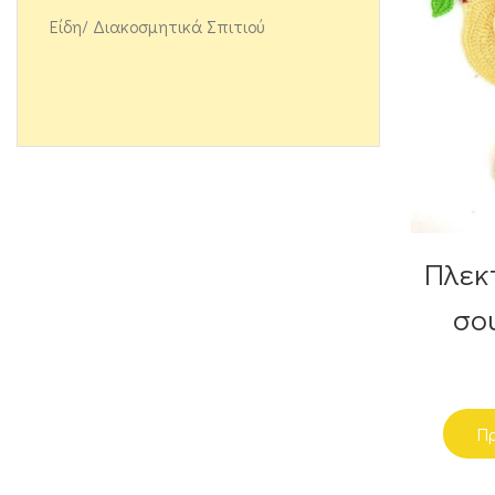
Είδη/ Διακοσμητικά Σπιτιού
Πλεκ
σο
Πρ