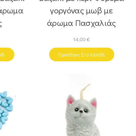
 άρωμα
γοργόνας μωβ με
ς
άρωμα Πασχαλιάς
14,00
€
άθι
Προσθήκη Στο Καλάθι