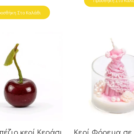
Προσθήκη Στο Καλ
οσθήκη Στο Καλάθι
πέζιο κερί Κεράσι
Κερί Φόρεμα σε