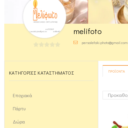
melifoto
persalefaki.photo@gmail.com
0
out
of
ΠΡΟΪΌΝΤΑ
ΚΑΤΗΓΟΡΊΕΣ ΚΑΤΑΣΤΉΜΑΤΟΣ
5
Εποχιακά
Πάρτυ
Δώρα