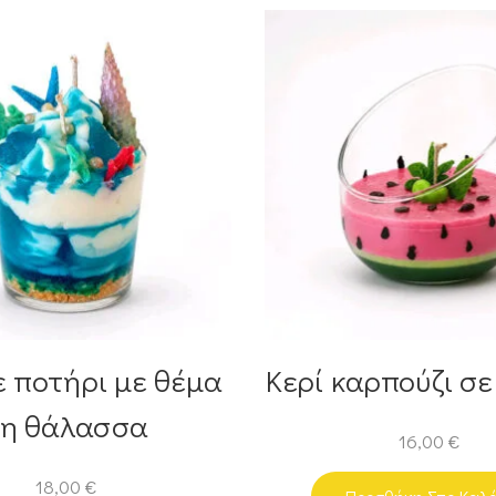
ε ποτήρι με θέμα
Κερί καρπούζι σε
τη θάλασσα
16,00
€
18,00
€