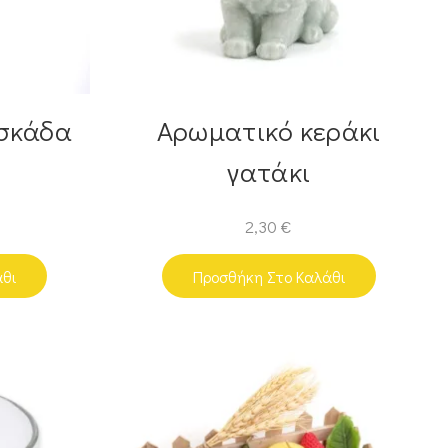
εσκάδα
Αρωματικό κεράκι
γατάκι
2,30
€
άθι
Προσθήκη Στο Καλάθι