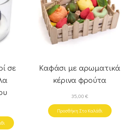
ρί σε
Καφάσι με αρωματικά
λα
κέρινα φρούτα
ου
35,00
€
Προσθήκη Στο Καλάθι
άθι