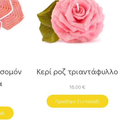
 σομόν
Κερί ροζ τριαντάφυλλο
α
18,00
€
Προσθήκη Στο Καλάθι
άθι