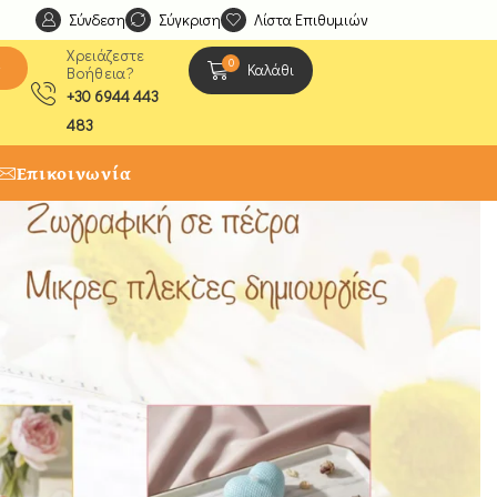
Σύνδεση
Ανακαλύψτε μοναδικές δημιουργίες από τους Χειροτέχ
Σύγκριση
Λίστα Επιθυμιών
Χρειάζεστε
0
ς
Καλάθι
Βοήθεια?
+30 6944 443
483
Επικοινωνία