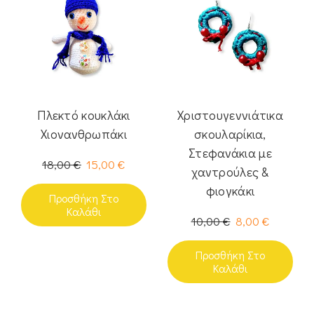
Πλεκτό κουκλάκι
Χριστουγεννιάτικα
Χιονανθρωπάκι
σκουλαρίκια,
Στεφανάκια με
18,00
€
15,00
€
χαντρούλες &
φιογκάκι
Προσθήκη Στο
Καλάθι
10,00
€
8,00
€
Προσθήκη Στο
Καλάθι