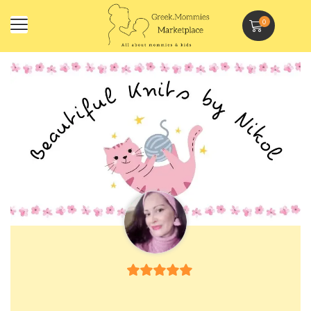
0
5
out of 5