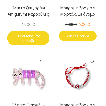
Πλεκτό ζευγαράκι
Μακραμέ Βραχιόλι
Amigurumi Καρδούλες
Μαρτάκι με όνομα
18,00
€
8,00
€
6,00
€
Προσθήκη Στο
Select Options
Καλάθι
Πλεκτό Παιχνίδι –
Μακραμέ Βραχιόλι