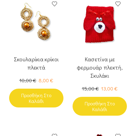
Σκουλαρίκια κρίκοι
Κασετίνα με
πλεκτά
φερμουάρ πλεκτή,
Σκυλάκι
10,00
€
8,00
€
15,00
€
13,00
€
Προσθήκη Στο
Καλάθι
Προσθήκη Στο
Καλάθι