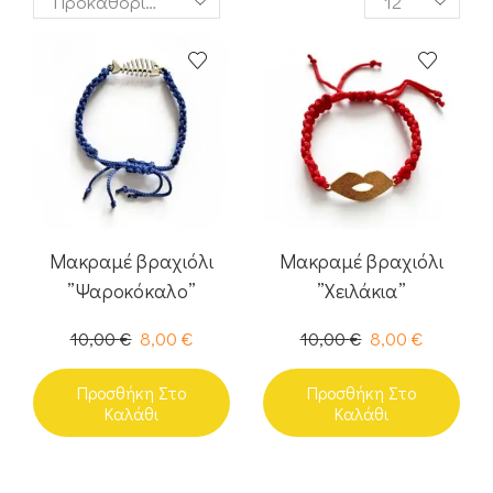
Μακραμέ βραχιόλι
Μακραμέ βραχιόλι
”Ψαροκόκαλο”
”Χειλάκια”
10,00
€
8,00
€
10,00
€
8,00
€
Προσθήκη Στο
Προσθήκη Στο
Καλάθι
Καλάθι