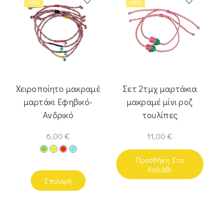
NEW
NEW
Χειροποίητο μακραμέ
Σετ 2τμχ μαρτάκια
μαρτάκι Εφηβικό-
μακραμέ μίνι ροζ
Ανδρικό
τουλίπες
6,00
€
11,00
€
Προσθήκη Στο
Καλάθι
Επιλογή