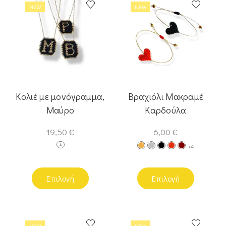
NEW
NEW
Κολιέ με μονόγραμμα,
Βραχιόλι Μακραμέ
Μαύρο
Καρδούλα
19,50
€
6,00
€
A
+4
Επιλογή
Επιλογή
NEW
NEW