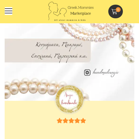
0
5
out of 5