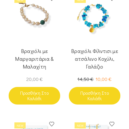
Βραχιόλι με
Βραχιόλι Φίλντισι με
Μαργαριτάρια &
ατσάλινο Κοχύλι,
Μαλαχίτη
Γαλάζιο
20,00
€
14,50
€
10,00
€
Προσθήκη Στο
Προσθήκη Στο
Καλάθι
Καλάθι
NEW
NEW