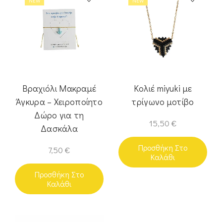
NEW
NEW
Βραχιόλι Μακραμέ
Κολιέ miyuki με
Άγκυρα – Χειροποίητο
τρίγωνο μοτίβο
Δώρο για τη
15,50
€
Δασκάλα
Προσθήκη Στο
7,50
€
Καλάθι
Προσθήκη Στο
Καλάθι