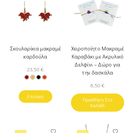
Σκουλαρίκια μακραμέ
Χειροποίητο Μακραμέ
καρδούλα
Καραβάκι με Ακρυλικό
Δελφίνι – Δώρο για
23,50
€
την δασκάλα
8,50
€
Επιλογή
Προσθήκη Στο
Καλάθι