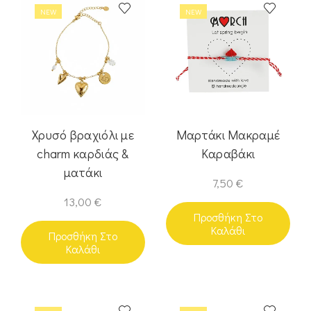
NEW
NEW
Χρυσό βραχιόλι με
Μαρτάκι Μακραμέ
charm καρδιάς &
Καραβάκι
ματάκι
7,50
€
13,00
€
Προσθήκη Στο
Καλάθι
Προσθήκη Στο
Καλάθι