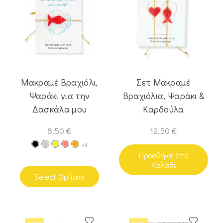
Μακραμέ Βραχιόλι,
Σετ Μακραμέ
Ψαράκι για την
Βραχιόλια, Ψαράκι &
Δασκάλα μου
Καρδούλα
8,50
€
12,50
€
+4
Προσθήκη Στο
Καλάθι
Select Options