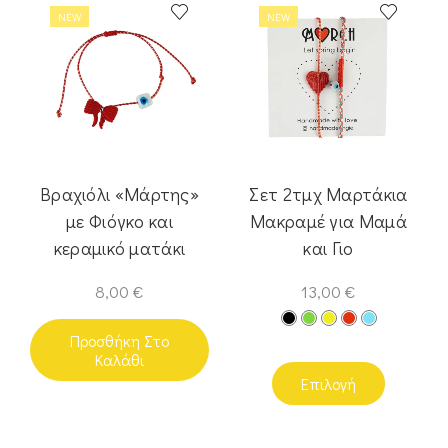
NEW
NEW
Βραχιόλι «Μάρτης»
Σετ 2τμχ Μαρτάκια
με Φιόγκο και
Μακραμέ για Μαμά
κεραμικό ματάκι
και Γιο
8,00
€
13,00
€
Προσθήκη Στο
Καλάθι
Επιλογή