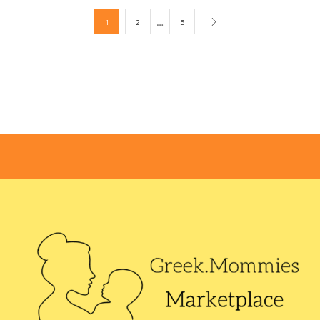
…
1
2
5