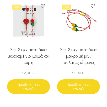
NEW
NEW
Σετ 2τμχ μαρτάκια
Σετ 2τμχ μαρτάκια
μακραμέ για μαμά και
μακραμέ μίνι
κόρη
Τουλίπες κίτρινες
12,00
€
11,00
€
Προσθήκη Στο
Προσθήκη Στο
Καλάθι
Καλάθι