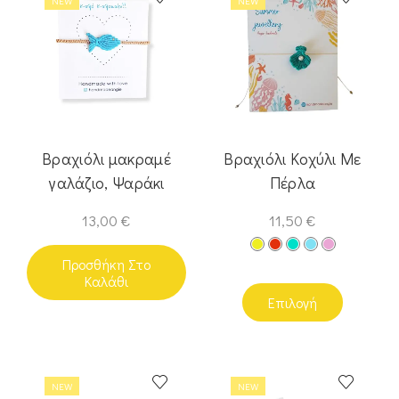
NEW
NEW
Βραχιόλι μακραμέ
Βραχιόλι Κοχύλι Με
γαλάζιο, Ψαράκι
Πέρλα
13,00
€
11,50
€
Προσθήκη Στο
Καλάθι
Επιλογή
NEW
NEW